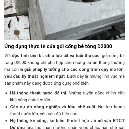
Ứng dụng thực tế của gối cống bê tông D2000
Với
đặc tính bền bỉ, chịu lực tốt và tuổi thọ cao
, gối cống bê
tông D2000 không chỉ phù hợp cho những dự án thông thường
mà còn là
giải pháp lý tưởng cho các công trình quy mô lớn,
yêu cầu kỹ thuật nghiêm ngặt
. Dưới đây là những lĩnh vực mà
sản phẩm này đang được ứng dụng phổ biến:
Hệ thống thoát nước đô thị
: Những tuyến cống chính cần
khả năng chịu lực lớn.
Các dự án công nghiệp và khu chế xuất
: Nơi lưu lượng
thoát nước lớn, yêu cầu độ bền cao.
Hệ thống kè sông, kè biển
: Khi kết hợp với
cừ ván BTCT
Dự ứng lực
, tạo thành tường chắn vững chắc, hạn chế sạt