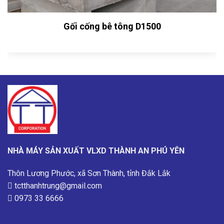
Gối cống bê tông D1500
NHÀ MÁY SẢN XUẤT VLXD THÀNH AN PHÚ YÊN
Thôn Lương Phước, xã Sơn Thành, tỉnh Đắk Lắk
tctthanhtrung@gmail.com
0973 33 6666