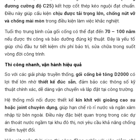
đương cường độ C25)
kết hợp cốt thép kéo nguội đạt chuẩn.
Điều này giúp cấu kiện
chịu được tải trọng lớn, chống nứt vỡ
và chống mài mòn
trong điều kiện làm việc khắc nghiệt.
Tuổi thọ trung bình của gối cống có thể đạt đến
70 – 100 năm
nếu được thi công và bảo dưỡng đúng kỹ thuật. Đây là yếu tố
giúp chủ đầu tư tiết kiệm chi phí bảo trì, sửa chữa trong suốt
vòng đời công trình.
Thi công nhanh, vận hành hiệu quả
So với các giải pháp truyền thống,
gối cống bê tông D2000
có
lợi thế lớn nhờ
thiết kế đúc sẵn
, đảm bảo các thông số kỹ
thuật chính xác, dễ dàng vận chuyển và lắp đặt tại công trường.
Hệ thống mối nối được thiết kế
kín khít với gioăng cao su
hoặc joint chuyên dụng
, giúp hạn chế rò rỉ nước và ngăn xâm
nhập từ bên ngoài. Điều này đặc biệt quan trọng trong các dự
án thoát nước ngầm tại khu đô thị, nơi yêu cầu khả năng chống
thấm tuyệt đối.