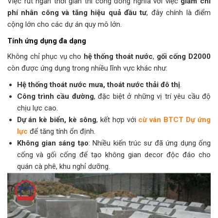
Việc rút ngắn thời gian thi công đồng nghĩa với việc
giảm chi
phí nhân công và tăng hiệu quả đầu tư
, đây chính là điểm
cộng lớn cho các dự án quy mô lớn.
Tính ứng dụng đa dạng
Không chỉ phục vụ cho
hệ thống thoát nước
,
gối cống D2000
còn được ứng dụng trong nhiều lĩnh vực khác như:
Hệ thống thoát nước mưa, thoát nước thải đô thị
.
Công trình cầu đường
, đặc biệt ở những vị trí yêu cầu độ
chịu lực cao.
Dự án kè biển, kè sông
, kết hợp với
cừ ván BTCT Dự ứng
lực
để tăng tính ổn định.
Không gian sáng tạo
: Nhiều kiến trúc sư đã ứng dụng ống
cống và gối cống để tạo không gian decor độc đáo cho
quán cà phê, khu nghỉ dưỡng.