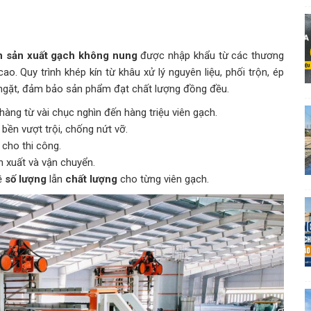
n sản xuất gạch không nung
được nhập khẩu từ các thương
o. Quy trình khép kín từ khâu xử lý nguyên liệu, phối trộn, ép
ngặt, đảm bảo sản phẩm đạt chất lượng đồng đều.
àng từ vài chục nghìn đến hàng triệu viên gạch.
ền vượt trội, chống nứt vỡ.
 cho thi công.
ản xuất và vận chuyển.
ề
số lượng
lẫn
chất lượng
cho từng viên gạch.