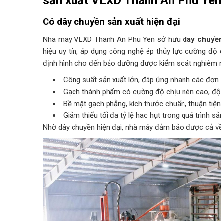
sản xuất VLXD Thành An Phú Yên
Có dây chuyền sản xuất hiện đại
Nhà máy VLXD Thành An Phú Yên sở hữu
dây chuyề
hiệu uy tín, áp dụng công nghệ ép thủy lực cường độ ca
định hình cho đến bảo dưỡng được kiểm soát nghiêm 
Công suất sản xuất lớn, đáp ứng nhanh các đơn h
Gạch thành phẩm có cường độ chịu nén cao, độ b
Bề mặt gạch phẳng, kích thước chuẩn, thuận tiện
Giảm thiểu tối đa tỷ lệ hao hụt trong quá trình s
Nhờ dây chuyền hiện đại, nhà máy đảm bảo được cả v