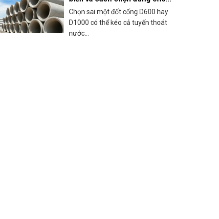
công trình
Chọn sai một đốt cống D600 hay
D1000 có thể kéo cả tuyến thoát
nước...