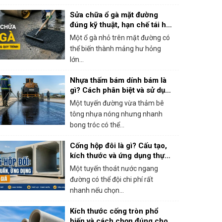
Sửa chữa ổ gà mặt đường
đúng kỹ thuật, hạn chế tái hư
hỏng
Một ổ gà nhỏ trên mặt đường có
thể biến thành mảng hư hỏng
lớn...
Nhựa thấm bám dính bám là
gì? Cách phân biệt và sử dụng
đúng khi thi công bê tông
Một tuyến đường vừa thảm bê
nhựa
tông nhựa nóng nhưng nhanh
bong tróc có thể...
Cống hộp đôi là gì? Cấu tạo,
kích thước và ứng dụng thực
tế
Một tuyến thoát nước ngang
đường có thể đội chi phí rất
nhanh nếu chọn...
Kích thước cống tròn phổ
biến và cách chọn đúng cho