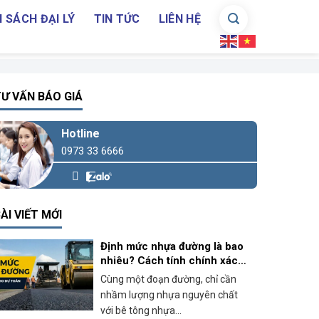
 SÁCH ĐẠI LÝ
TIN TỨC
LIÊN HỆ
Ư VẤN BÁO GIÁ
Hotline
0973 33 6666
ÀI VIẾT MỚI
Định mức nhựa đường là bao
nhiêu? Cách tính chính xác
cho bê tông nhựa nóng
Cùng một đoạn đường, chỉ cần
nhầm lượng nhựa nguyên chất
với bê tông nhựa...