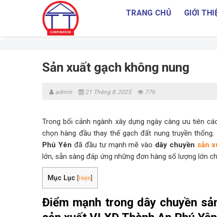
Skip
TRANG CHỦ
GIỚI THI
to
content
Sản xuất gạch không nung
admin
21 Tháng 8, 2025
776
Trong bối cảnh ngành xây dựng ngày càng ưu tiên các
chọn hàng đầu thay thế gạch đất nung truyền thống
Phú Yên
đã đầu tư mạnh mẽ vào
dây chuyền
sản x
lớn, sẵn sàng đáp ứng những đơn hàng số lượng lớn ch
Mục Lục
[
Hiện
]
Điểm mạnh trong dây chuyền sả