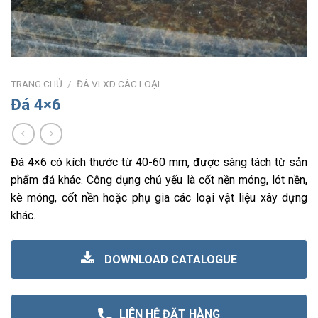
TRANG CHỦ
/
ĐÁ VLXD CÁC LOẠI
Đá 4×6
Đá 4×6 có kích thước từ 40-60 mm, được sàng tách từ sản
phẩm đá khác. Công dụng chủ yếu là cốt nền móng, lót nền,
kè móng, cốt nền hoặc phụ gia các loại vật liệu xây dựng
khác.
DOWNLOAD CATALOGUE
LIÊN HỆ ĐẶT HÀNG