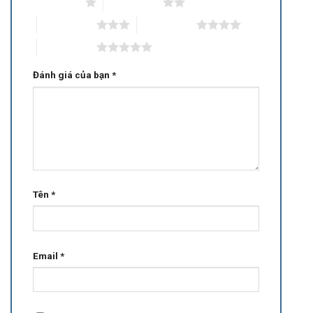
1 trên 5 sao
2 trên 5 sao
3 trên 5 sao
4 trên 5 sao
5 trên 5 sao
Đánh giá của bạn
*
Tên
*
Email
*