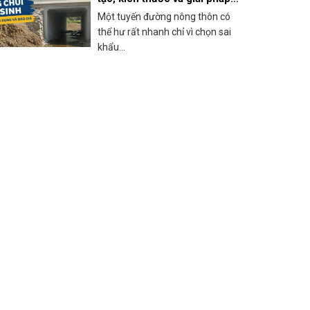
thi công thực tế
Một tuyến đường nông thôn có
thể hư rất nhanh chỉ vì chọn sai
khẩu...