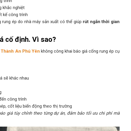
g trình
g khắc nghiệt
 kế công trình
g rung ép do nhà máy sản xuất có thể giúp
rút ngắn thời gian
á cố định. Vì sao?
 Thành An Phú Yên
không công khai báo giá cống rung ép cụ
iá sẽ khác nhau
g
ến công trình
thép, cốt liệu biến động theo thị trường
 giá tùy chỉnh theo từng dự án, đảm bảo tối ưu chi phí mà