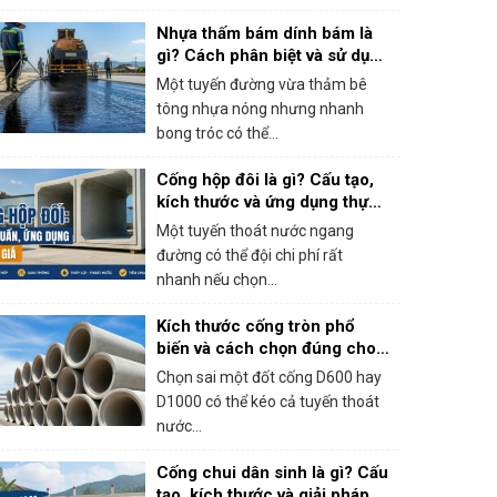
Nhựa thấm bám dính bám là
gì? Cách phân biệt và sử dụng
đúng khi thi công bê tông
Một tuyến đường vừa thảm bê
nhựa
tông nhựa nóng nhưng nhanh
bong tróc có thể...
Cống hộp đôi là gì? Cấu tạo,
kích thước và ứng dụng thực
tế
Một tuyến thoát nước ngang
đường có thể đội chi phí rất
nhanh nếu chọn...
Kích thước cống tròn phổ
biến và cách chọn đúng cho
công trình
Chọn sai một đốt cống D600 hay
D1000 có thể kéo cả tuyến thoát
nước...
Cống chui dân sinh là gì? Cấu
tạo, kích thước và giải pháp