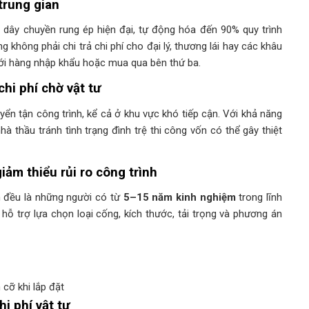
 trung gian
ây chuyền rung ép hiện đại, tự động hóa đến 90% quy trình
g không phải chi trả chi phí cho đại lý, thương lái hay các khâu
ới hàng nhập khẩu hoặc mua qua bên thứ ba.
hi phí chờ vật tư
uyển tận công trình, kể cả ở khu vực khó tiếp cận. Với khả năng
à thầu tránh tình trạng đình trệ thi công vốn có thể gây thiệt
giảm thiểu rủi ro công trình
 đều là những người có từ
5–15 năm kinh nghiệm
trong lĩnh
 hỗ trợ lựa chọn loại cống, kích thước, tải trọng và phương án
 cỡ khi lắp đặt
i phí vật tư