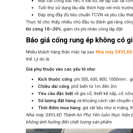
Mặt cắt cống sắc nét, ít sai số, dễ lắp đặt tại côn
Tuổi thọ sử dụng lâu dài, thích hợp với môi trườn
Đáp ứng đầy đủ tiêu chuẩn TCVN và yêu cầu thiết
Thực tế cho thấy, nhiều chủ đầu tư đánh giá rằng cốn
thi công 10–20%
, giảm chi phí nhân công lắp đặt.
Báo giá cống rung ép không có gi
Nhiều khách hàng thắc mắc tại sao
Nhà máy SXVLXD
thể. Lý do là:
Giá phụ thuộc vào các yếu tố như:
Kích thước cống
: phi 300, 600, 800, 1000mm… g
Chiều dài cống
: phổ biến từ 1m đến 2m
Yêu cầu đặc biệt
về gia cố, thiết kế nắp, cổ cốn
Số lượng đặt hàng
và khoảng cách vận chuyển đ
Thời điểm mua hàng
: giá vật liệu như xi măng, 
Nhà máy SXVLXD Thành An Phú Yên luôn thực hiện báo
không ảnh hưởng đến chất lượng sản phẩm.