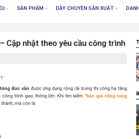
ỆU
SẢN PHẨM
DÂY CHUYỀN SẢN XUẤT
DANH
– Cập nhật theo yêu cầu công trình
T
p?
tông đúc sẵn
được ứng dụng rộng rãi trong thi công hạ tầng
B
 công trình giao thông lớn. Khi tìm kiếm
“báo giá cống rung
 thành, mà còn là:
ộ