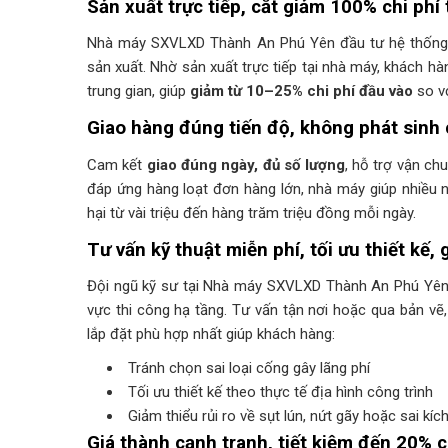
Sản xuất trực tiếp, cắt giảm 100% chi phí
Nhà máy SXVLXD Thành An Phú Yên đầu tư hệ thống d
sản xuất. Nhờ sản xuất trực tiếp tại nhà máy, khách hàn
trung gian, giúp
giảm từ 10–25% chi phí đầu vào
so v
Giao hàng đúng tiến độ, không phát sinh c
Cam kết
giao đúng ngày, đủ số lượng
, hỗ trợ vận ch
đáp ứng hàng loạt đơn hàng lớn, nhà máy giúp nhiều nh
hại từ vài triệu đến hàng trăm triệu đồng mỗi ngày.
Tư vấn kỹ thuật miễn phí, tối ưu thiết kế, 
Đội ngũ kỹ sư tại Nhà máy SXVLXD Thành An Phú Yên
vực thi công hạ tầng. Tư vấn tận nơi hoặc qua bản vẽ,
lắp đặt phù hợp nhất giúp khách hàng:
Tránh chọn sai loại cống gây lãng phí
Tối ưu thiết kế theo thực tế địa hình công trình
Giảm thiểu rủi ro về sụt lún, nứt gãy hoặc sai kích
Giá thành cạnh tranh, tiết kiệm đến 20% ch