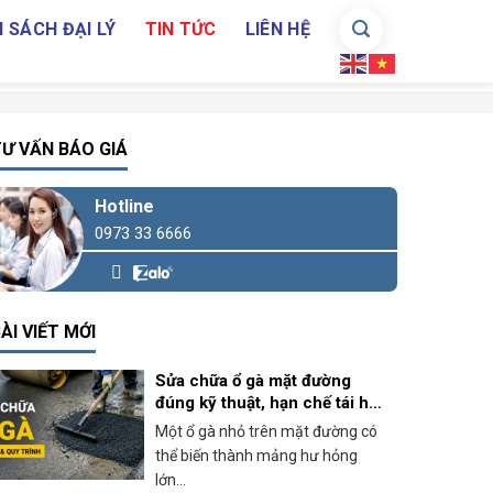
 SÁCH ĐẠI LÝ
TIN TỨC
LIÊN HỆ
Ư VẤN BÁO GIÁ
Hotline
0973 33 6666
ÀI VIẾT MỚI
Sửa chữa ổ gà mặt đường
đúng kỹ thuật, hạn chế tái hư
hỏng
Một ổ gà nhỏ trên mặt đường có
thể biến thành mảng hư hỏng
lớn...