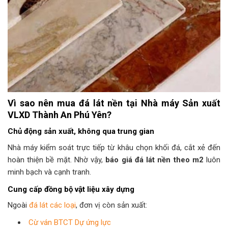
Vì sao nên mua đá lát nền tại Nhà máy Sản xuất
VLXD Thành An Phú Yên?
Chủ động sản xuất, không qua trung gian
Nhà máy kiểm soát trực tiếp từ khâu chọn khối đá, cắt xẻ đến
hoàn thiện bề mặt. Nhờ vậy,
báo giá đá lát nền theo m2
luôn
minh bạch và cạnh tranh.
Cung cấp đồng bộ vật liệu xây dựng
Ngoài
đá lát các loại
, đơn vị còn sản xuất:
Cừ ván BTCT Dự ứng lực