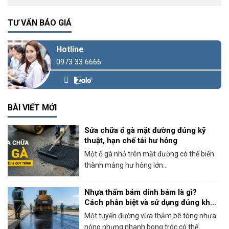
TƯ VẤN BÁO GIÁ
Hotline
0973 33 6666
BÀI VIẾT MỚI
Sửa chữa ổ gà mặt đường đúng kỹ
thuật, hạn chế tái hư hỏng
Một ổ gà nhỏ trên mặt đường có thể biến
thành mảng hư hỏng lớn...
Nhựa thấm bám dính bám là gì?
Cách phân biệt và sử dụng đúng khi
thi công bê tông nhựa
Một tuyến đường vừa thảm bê tông nhựa
nóng nhưng nhanh bong tróc có thể...