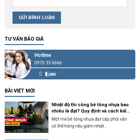
TƯ VẤN BÁO GIÁ
Hotline
0973 33 6666
BÀI VIẾT MỚI
Nhiệt độ thi công bê tông nhựa bao
nhiêu là đạt? Quy định và cách kiểm
soát thực tế
Một mẻ bê tông nhựa đạt cấp phối vẫn
có thể hỏng nếu giảm nhiệt...