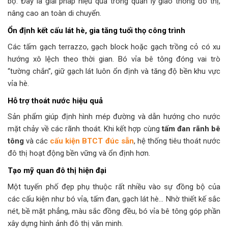
bộ. Đây là giải pháp hiệu quả trong quản lý giao thông đô thị,
nâng cao an toàn di chuyển.
Ổn định kết cấu lát hè, gia tăng tuổi thọ công trình
Các tấm gạch terrazzo, gạch block hoặc gạch trồng cỏ có xu
hướng xô lệch theo thời gian. Bó vỉa bê tông đóng vai trò
“tường chắn”, giữ gạch lát luôn ổn định và tăng độ bền khu vực
vỉa hè.
Hỗ trợ thoát nước hiệu quả
Sản phẩm giúp định hình mép đường và dẫn hướng cho nước
mặt chảy về các rãnh thoát. Khi kết hợp cùng
tấm đan rãnh bê
tông
và các
cấu kiện BTCT đúc sẵn
, hệ thống tiêu thoát nước
đô thị hoạt động bền vững và ổn định hơn.
Tạo mỹ quan đô thị hiện đại
Một tuyến phố đẹp phụ thuộc rất nhiều vào sự đồng bộ của
các cấu kiện như bó vỉa, tấm đan, gạch lát hè… Nhờ thiết kế sắc
nét, bề mặt phẳng, màu sắc đồng đều, bó vỉa bê tông góp phần
xây dựng hình ảnh đô thị văn minh.