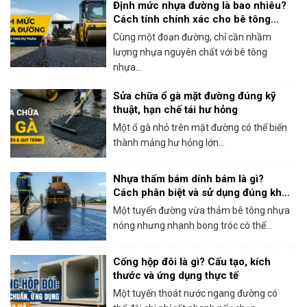
Định mức nhựa đường là bao nhiêu?
Cách tính chính xác cho bê tông
nhựa nóng
Cùng một đoạn đường, chỉ cần nhầm
lượng nhựa nguyên chất với bê tông
nhựa...
Sửa chữa ổ gà mặt đường đúng kỹ
thuật, hạn chế tái hư hỏng
Một ổ gà nhỏ trên mặt đường có thể biến
thành mảng hư hỏng lớn...
Nhựa thấm bám dính bám là gì?
Cách phân biệt và sử dụng đúng khi
thi công bê tông nhựa
Một tuyến đường vừa thảm bê tông nhựa
nóng nhưng nhanh bong tróc có thể...
Cống hộp đôi là gì? Cấu tạo, kích
thước và ứng dụng thực tế
Một tuyến thoát nước ngang đường có