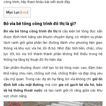
công trình, hãy tham khảo bài viết dưới đây.
Mục Lục
[
Hiện
]
Bó vỉa bê tông công trình đô thị là gì?
Bó vỉa bê tông công trình đô thị
là cấu kiện bê tông đúc sẵn
được định hình bằng ván khuôn chuyên dụng, có nhiệm vụ phân
tách ranh giới giữa phần làn đường dành cho phương tiện giao
thông và khu vực vỉa hè, lối đi bộ. Nhờ đặc tính bền, chắc, chịu
lực tốt, bó vỉa trở thành thành phần không thể thiếu trong hệ
thống hạ tầng kỹ thuật đô thị hiện đại.
Sản phẩm thường được chế tạo từ bê tông mác cao, đảm bảo
khả năng chịu nén, chống sứt mẻ, chống thấm và đáp ứng yêu
cầu mỹ quan. Trong các dự án hạ tầng, bó vỉa không chỉ
giữ ổn
định kết cấu mặt đường
, mà còn
gia cố gạch lát vỉa hè, bảo
vệ hệ thống thoát nước
và tạo ranh giới rõ ràng giữa các khu
vực chức năng.