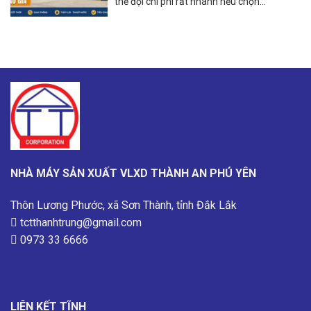
thể đội chi phí rất nhanh nếu chọn...
NHÀ MÁY SẢN XUẤT VLXD THÀNH AN PHÚ YÊN
Thôn Lương Phước, xã Sơn Thành, tỉnh Đắk Lắk
tctthanhtrung@gmail.com
0973 33 6666
LIÊN KẾT TĨNH