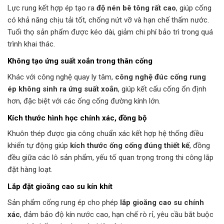
Lực rung kết hợp ép tạo ra
độ nén bê tông rất cao
, giúp cống
có khả năng chịu tải tốt, chống nứt vỡ và hạn chế thấm nước.
Tuổi thọ sản phẩm được kéo dài, giảm chi phí bảo trì trong quá
trình khai thác.
Không tạo ứng suất xoắn trong thân cống
Khác với công nghệ quay ly tâm,
công nghệ đúc cống rung
ép không sinh ra ứng suất xoắn
, giúp kết cấu cống ổn định
hơn, đặc biệt với các ống cống đường kính lớn.
Kích thước hình học chính xác, đồng bộ
Khuôn thép được gia công chuẩn xác kết hợp hệ thống điều
khiển tự động giúp
kích thước ống cống đúng thiết kế
, đồng
đều giữa các lô sản phẩm, yếu tố quan trọng trong thi công lắp
đặt hàng loạt.
Lắp đặt gioăng cao su kín khít
Sản phẩm cống rung ép cho phép
lắp gioăng cao su chính
xác
, đảm bảo độ kín nước cao, hạn chế rò rỉ, yêu cầu bắt buộc