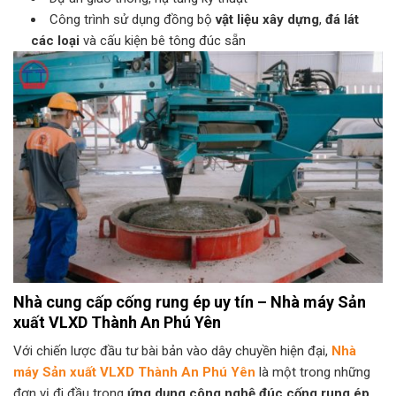
Công trình sử dụng đồng bộ
vật liệu xây dựng
,
đá lát
các loại
và cấu kiện bê tông đúc sẵn
Nhà cung cấp cống rung ép uy tín – Nhà máy Sản
xuất VLXD Thành An Phú Yên
Với chiến lược đầu tư bài bản vào dây chuyền hiện đại,
Nhà
máy Sản xuất VLXD Thành An Phú Yên
là một trong những
đơn vị đi đầu trong
ứng dụng công nghệ đúc cống rung ép