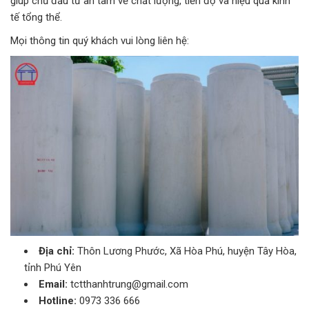
giúp chủ đầu tư an tâm về chất lượng, tiến độ và hiệu quả kinh
tế tổng thể.
Mọi thông tin quý khách vui lòng liên hệ:
Địa chỉ:
Thôn Lương Phước, Xã Hòa Phú, huyện Tây Hòa,
tỉnh Phú Yên
Email:
tctthanhtrung@gmail.com
Hotline:
0973 336 666