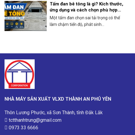
Tấm đan bê tông là gì? Kích thước,
ứng dụng và cách chọn phù hợp
công trình
Một tấm đan chọn sai tải trọng có thể
làm chậm tiến độ, phát sinh...
NHÀ MÁY SẢN XUẤT VLXD THÀNH AN PHÚ YÊN
Thôn Lương Phước, xã Sơn Thành, tỉnh Đắk Lắk
tctthanhtrung@gmail.com
0973 33 6666