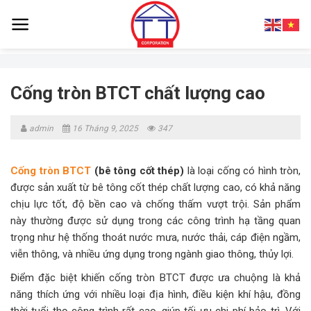
Skip
to
content
Cống tròn BTCT chất lượng cao
admin
16 Tháng 9, 2025
347
Cống tròn BTCT
(bê tông cốt thép)
là loại cống có hình tròn,
được sản xuất từ bê tông cốt thép chất lượng cao, có khả năng
chịu lực tốt, độ bền cao và chống thấm vượt trội. Sản phẩm
này thường được sử dụng trong các công trình hạ tầng quan
trọng như hệ thống thoát nước mưa, nước thải, cáp điện ngầm,
viễn thông, và nhiều ứng dụng trong ngành giao thông, thủy lợi.
Điểm đặc biệt khiến cống tròn BTCT được ưa chuộng là khả
năng thích ứng với nhiều loại địa hình, điều kiện khí hậu, đồng
thời tuổi thọ công trình rất cao, giúp tối ưu chi phí bảo trì. Với