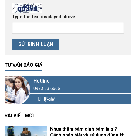
Type the text displayed above:
TƯ VẤN BÁO GIÁ
Hotline
0973 33 6666
BÀI VIẾT MỚI
Nhựa thấm bám dính bám là gì?
Cách phân biệt và sử dụng đúng khi