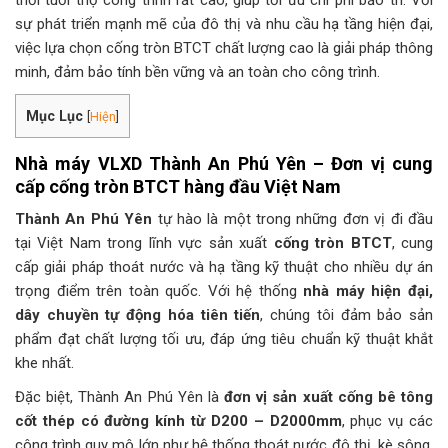
sự phát triển mạnh mẽ của đô thị và nhu cầu hạ tầng hiện đại,
việc lựa chọn cống tròn BTCT chất lượng cao là giải pháp thông
minh, đảm bảo tính bền vững và an toàn cho công trình.
Mục Lục
[
Hiện
]
Nhà máy VLXD Thành An Phú Yên – Đơn vị cung
cấp cống tròn BTCT hàng đầu Việt Nam
Thành An Phú Yên
tự hào là một trong những đơn vị đi đầu
tại Việt Nam trong lĩnh vực sản xuất
cống tròn BTCT
, cung
cấp giải pháp thoát nước và hạ tầng kỹ thuật cho nhiều dự án
trọng điểm trên toàn quốc. Với hệ thống
nhà máy hiện đại,
dây chuyền tự động hóa tiên tiến
, chúng tôi đảm bảo sản
phẩm đạt chất lượng tối ưu, đáp ứng tiêu chuẩn kỹ thuật khắt
khe nhất.
Đặc biệt, Thành An Phú Yên là
đơn vị sản xuất cống bê tông
cốt thép có đường kính từ D200 – D2000mm
, phục vụ các
công trình quy mô lớn như hệ thống thoát nước đô thị, kè sông,