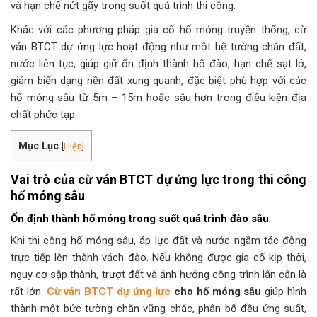
và hạn chế nứt gãy trong suốt quá trình thi công.
Khác với các phương pháp gia cố hố móng truyền thống, cừ
ván BTCT dự ứng lực hoạt động như một hệ tường chắn đất,
nước liên tục, giúp giữ ổn định thành hố đào, hạn chế sạt lở,
giảm biến dạng nền đất xung quanh, đặc biệt phù hợp với các
hố móng sâu từ 5m – 15m hoặc sâu hơn trong điều kiện địa
chất phức tạp.
Mục Lục
[
Hiện
]
Vai trò của cừ ván BTCT dự ứng lực trong thi công
hố móng sâu
Ổn định thành hố móng trong suốt quá trình đào sâu
Khi thi công hố móng sâu, áp lực đất và nước ngầm tác động
trực tiếp lên thành vách đào. Nếu không được gia cố kịp thời,
nguy cơ sập thành, trượt đất và ảnh hưởng công trình lân cận là
rất lớn.
Cừ ván BTCT dự ứng lực
cho hố móng sâu
giúp hình
thành một bức tường chắn vững chắc, phân bố đều ứng suất,