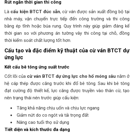
Rút ngắn thời gian thi công
Là
cấu kiện BTCT đúc sẵn
, cừ ván được sản xuất đồng bộ tại
nhà máy, vận chuyển trực tiếp đến công trường và thi công
bằng ép tĩnh hoặc búa rung. Quy trình này giúp giảm đáng kể
thời gian so với phương án tường vây thi công tại chỗ, đồng
thời kiểm soát chất lượng tốt hơn.
Cấu tạo và đặc điểm kỹ thuật của cừ ván BTCT dự
ứng lực
Kết cấu bê tông ứng suất trước
Cốt lõi của
cừ ván BTCT dự ứng lực cho hố móng sâu
nằm ở
hệ cáp thép được căng trước khi đổ bê tông. Sau khi bê tông
đạt cường độ thiết kế, lực căng được truyền vào thân cừ, tạo
nên trạng thái nén trước giúp cấu kiện:
Tăng khả năng chịu uốn và chịu lực ngang
Giảm nứt do co ngót và tải trọng đất
Nâng cao tuổi thọ sử dụng
Tiết diện và kích thước đa dạng