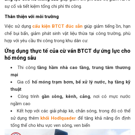
sự cố và tiết kiệm tổng chi phí thi công.
Thân thiện với môi trường
Việc sử dụng
cấu kiện BTCT đúc sẵn
giúp giảm tiếng ồn, hạn
chế bụi bẩn, giảm phát sinh vật liệu thừa tại công trường, phù
hợp với yêu cầu thi công trong khu dân cư.
Ứng dụng thực tế của cừ ván BTCT dự ứng lực cho
hố móng sâu
Thi công
tầng hầm nhà cao tầng, trung tâm thương
mại
Gia cố
hố móng trạm bơm, bể xử lý nước, hạ tầng kỹ
thuật
Công trình
gần sông, kênh, cảng
, nơi có mực nước
ngầm cao
Kết hợp với các giải pháp kè, chắn sóng, trong đó có thể
sử dụng thêm
khối Hodlquader
để tăng khả năng ổn định
tổng thể cho khu vực ven sông, ven biển