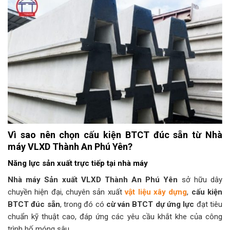
Vì sao nên chọn cấu kiện BTCT đúc sẵn từ Nhà
máy VLXD Thành An Phú Yên?
Năng lực sản xuất trực tiếp tại nhà máy
Nhà máy Sản xuất VLXD Thành An Phú Yên
sở hữu dây
chuyền hiện đại, chuyên sản xuất
vật liệu xây dựng
,
cấu kiện
BTCT đúc sẵn
, trong đó có
cừ ván BTCT dự ứng lực
đạt tiêu
chuẩn kỹ thuật cao, đáp ứng các yêu cầu khắt khe của công
trình hố móng sâu.