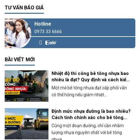
TƯ VẤN BÁO GIÁ
Hotline
0973 33 6666
BÀI VIẾT MỚI
Nhiệt độ thi công bê tông nhựa bao
nhiêu là đạt? Quy định và cách kiểm
soát thực tế
Một mẻ bê tông nhựa đạt cấp phối vẫn
có thể hỏng nếu giảm nhiệt...
Định mức nhựa đường là bao nhiêu?
Cách tính chính xác cho bê tông
nhựa nóng
Cùng một đoạn đường, chỉ cần nhầm
lượng nhựa nguyên chất với bê tông
nhựa...