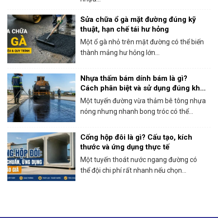
Sửa chữa ổ gà mặt đường đúng kỹ
thuật, hạn chế tái hư hỏng
Một ổ gà nhỏ trên mặt đường có thể biến
thành mảng hư hỏng lớn...
Nhựa thấm bám dính bám là gì?
Cách phân biệt và sử dụng đúng khi
thi công bê tông nhựa
Một tuyến đường vừa thảm bê tông nhựa
nóng nhưng nhanh bong tróc có thể...
Cống hộp đôi là gì? Cấu tạo, kích
thước và ứng dụng thực tế
Một tuyến thoát nước ngang đường có
thể đội chi phí rất nhanh nếu chọn...