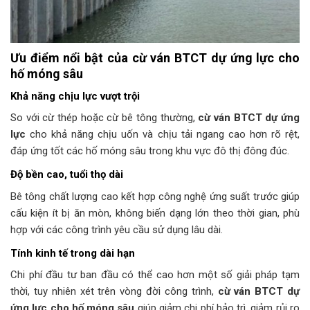
Ưu điểm nổi bật của cừ ván BTCT dự ứng lực cho
hố móng sâu
Khả năng chịu lực vượt trội
So với cừ thép hoặc cừ bê tông thường,
cừ ván BTCT dự ứng
lực
cho khả năng chịu uốn và chịu tải ngang cao hơn rõ rệt,
đáp ứng tốt các hố móng sâu trong khu vực đô thị đông đúc.
Độ bền cao, tuổi thọ dài
Bê tông chất lượng cao kết hợp công nghệ ứng suất trước giúp
cấu kiện ít bị ăn mòn, không biến dạng lớn theo thời gian, phù
hợp với các công trình yêu cầu sử dụng lâu dài.
Tính kinh tế trong dài hạn
Chi phí đầu tư ban đầu có thể cao hơn một số giải pháp tạm
thời, tuy nhiên xét trên vòng đời công trình,
cừ ván BTCT dự
ứng lực cho hố móng sâu
giúp giảm chi phí bảo trì, giảm rủi ro