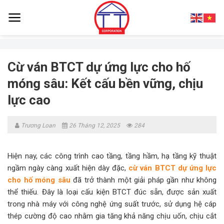
Skip
to
content
Cừ ván BTCT dự ứng lực cho hố
móng sâu: Kết cấu bền vững, chịu
lực cao
Trương Loan
26 Tháng 12, 2025
284
Hiện nay, các công trình cao tầng, tầng hầm, hạ tầng kỹ thuật
ngầm ngày càng xuất hiện dày đặc,
cừ ván BTCT dự ứng lực
cho hố móng sâu
đã trở thành một giải pháp gần như không
thể thiếu. Đây là loại cấu kiện BTCT đúc sẵn, được sản xuất
trong nhà máy với công nghệ ứng suất trước, sử dụng hệ cáp
thép cường độ cao nhằm gia tăng khả năng chịu uốn, chịu cắt