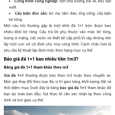
Công trình công nghiệp:
nền nhà xưởng, bãi xe, khu sản
xuất.
Cấu kiện đúc sẵn:
bó vỉa, tấm đan, ống cống, cấu kiện
bê tông.
Một câu hỏi thường gặp là một khối đá 1×1 trộn được bao
nhiêu khối bê tông. Câu trả lời phụ thuộc vào mác bê tông,
lượng xi măng, cát, nước và thiết kế cấp phối.Vì vậy, không nên
lấy một con số cố định cho mọi công trình. Cách chắc hơn là
yêu cầu kỹ thuật lập định mức theo hạng mục cụ thể.
Báo giá đá 1×1 bao nhiêu tiền 1m3?
Bảng giá đá 1×1 tham khảo theo m3
Giá đá 1×1
thường được báo theo m3 hoặc theo chuyến xe.
Mức giá thay đổi theo loại đá, vị trí giao hàng, khối lượng đặt và
thời điểm mua. Dưới đây là bảng
báo giá đá 1×1
tham khảo để
bạn dự toán ban đầu. Giá thực tế cần xác nhận lại theo công
trình và lịch giao cụ thể.