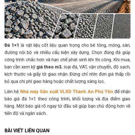
Đá 1×1
là vật liệu cốt liệu quan trọng cho bê tông, móng, sàn,
đường nội bộ và nhiều cấu kiện xây dựng. Chọn đúng đá giúp
công trình chắc hơn và hạn chế phát sinh khi thi công. Khi mua,
bạn cần xem kỹ
giá theo m3
, loại đá, VAT, vận chuyển, độ sạch,
kích thước và giấy tờ giao nhận. Đừng chỉ nhìn đơn giá thấp rồi
bỏ qua chi phí giao hàng hoặc chất lượng sàng lọc.
Liên hệ
Nhà máy Sản xuất VLXD Thành An Phú Yên
để nhận
báo giá đá 1×1 theo công trình, khối lượng và địa điểm giao
hàng. Một báo giá rõ ngay từ đầu sẽ giúp bạn chủ động hơn về
tiến độ và ngân sách.
BÀI VIẾT LIÊN QUAN