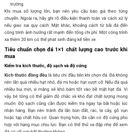
trường.
Khi mua số lượng lớn, bạn nên yêu cầu báo giá theo từng
chuyến. Ngoài ra, hãy ghi rõ điều kiện thanh toán và cách xử lý
nếu giao sai quy cách. Mặt khác, khoảng cách từ bãi đá đến
công trình ảnh hưởng rất mạnh đến tổng chi phí. Một công trình
xa thêm 20 km có thể phát sinh đáng kể tiền xe.
Tiêu chuẩn chọn đá 1×1 chất lượng cao trước khi
mua
Kiểm tra kích thước, độ sạch và độ cứng
Kích thước đồng đều
là tiêu chí đầu tiên khi chọn đá. Đá không
nên lẫn quá nhiều hạt nhỏ, đá mi hoặc hạt vượt cỡ. Nếu đá quá
nhiều bụi mịn, xi măng sẽ khó bám tốt vào bề mặt hạt đá. Vì
vậy, bê tông có thể giảm độ chắc và khó đạt chất lượng mong
muốn. Độ sạch cũng cần được kiểm tra ngay tại bãi hoặc lúc
nhận hàng. Bạn nên tránh đá lẫn bùn đất, rác, lá cây, gỗ vụn
hoặc tạp chất hữu cơ. Quan trọng hơn, đá cần có độ cứng phù
hợp với hạng mục chịu lực. Bạn có thể thử va đập nhẹ để xem
đá có vỡ vụn bất thường không.