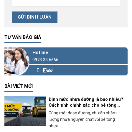
TƯ VẤN BÁO GIÁ
Hotline
0973 33 6666
BÀI VIẾT MỚI
Định mức nhựa đường là bao nhiêu?
Cách tính chính xác cho bê tông
nhựa nóng
Cùng một đoạn đường, chỉ cần nhầm
lượng nhựa nguyên chất với bê tông
nhựa...