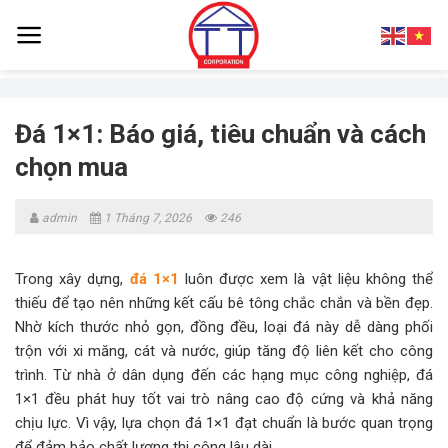
Skip
to
content
Đá 1×1: Báo giá, tiêu chuẩn và cách
chọn mua
admin
1 Tháng 7, 2026
246
Trong xây dựng,
đá 1×1
luôn được xem là vật liệu không thể
thiếu để tạo nên những kết cấu bê tông chắc chắn và bền đẹp.
Nhờ kích thước nhỏ gọn, đồng đều, loại đá này dễ dàng phối
trộn với xi măng, cát và nước, giúp tăng độ liên kết cho công
trình. Từ nhà ở dân dụng đến các hạng mục công nghiệp, đá
1×1 đều phát huy tốt vai trò nâng cao độ cứng và khả năng
chịu lực. Vì vậy, lựa chọn đá 1×1 đạt chuẩn là bước quan trọng
để đảm bảo chất lượng thi công lâu dài.