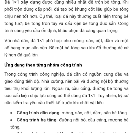
Đá 1×1 xây dựng
được dùng nhiều nhất để trộn bê tông. Khi
phối trộn đúng cấp phối, đá tạo bộ khung cốt liệu giúp bê tông
chịu nén tốt hơn. Cụ thể, loại đá này thường xuất hiện trong bê
tông tươi, bê tông trộn tay và cấu kiện bê tông đúc sẵn. Công
trình càng yêu cầu ổn định, khâu chọn đá càng quan trọng.
Với nhà dân, đá 1×1 phù hợp cho móng, sàn, cột, dầm và một
số hạng mục sân nền. Bề mặt bê tông sau khi đổ thường dễ xử
lý hơn đá quá lớn.
Ứng dụng theo từng nhóm công trình
Trong công trình công nghiệp, đá cần có nguồn cung đều và
giao đúng tiến độ. Nhà xưởng, nền bãi và đường nội bộ thường
tiêu thụ khối lượng lớn. Ngoài ra, cầu cảng, đường bê tông và
các cấu kiện chịu lực cũng có thể dùng đá 1×1. Tuy nhiên, kỹ sư
cần kiểm tra yêu cầu thiết kế trước khi chốt vật liệu.
Công trình dân dụng:
móng, sàn, cột, dầm, sân bê tông.
Công trình hạ tầng:
đường nội bộ, cầu cảng, mương bê
tông.