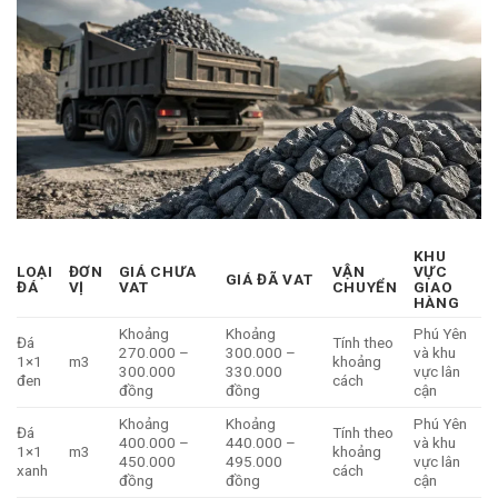
KHU
LOẠI
ĐƠN
GIÁ CHƯA
VẬN
VỰC
GIÁ ĐÃ VAT
ĐÁ
VỊ
VAT
CHUYỂN
GIAO
HÀNG
Khoảng
Khoảng
Phú Yên
Đá
Tính theo
270.000 –
300.000 –
và khu
1×1
m3
khoảng
300.000
330.000
vực lân
đen
cách
đồng
đồng
cận
Khoảng
Khoảng
Phú Yên
Đá
Tính theo
400.000 –
440.000 –
và khu
1×1
m3
khoảng
450.000
495.000
vực lân
xanh
cách
đồng
đồng
cận