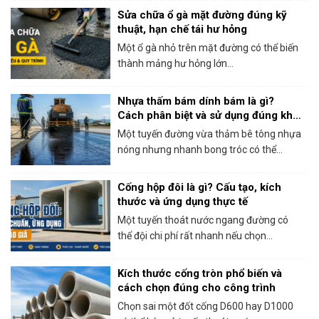
Sửa chữa ổ gà mặt đường đúng kỹ
thuật, hạn chế tái hư hỏng
Một ổ gà nhỏ trên mặt đường có thể biến
thành mảng hư hỏng lớn...
Nhựa thấm bám dính bám là gì?
Cách phân biệt và sử dụng đúng khi
thi công bê tông nhựa
Một tuyến đường vừa thảm bê tông nhựa
nóng nhưng nhanh bong tróc có thể...
Cống hộp đôi là gì? Cấu tạo, kích
thước và ứng dụng thực tế
Một tuyến thoát nước ngang đường có
thể đội chi phí rất nhanh nếu chọn...
Kích thước cống tròn phổ biến và
cách chọn đúng cho công trình
Chọn sai một đốt cống D600 hay D1000