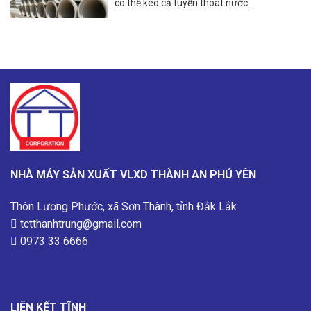
có thể kéo cả tuyến thoát nước...
NHÀ MÁY SẢN XUẤT VLXD THÀNH AN PHÚ YÊN
Thôn Lương Phước, xã Sơn Thành, tỉnh Đắk Lắk
tctthanhtrung@gmail.com
0973 33 6666
LIÊN KẾT TĨNH