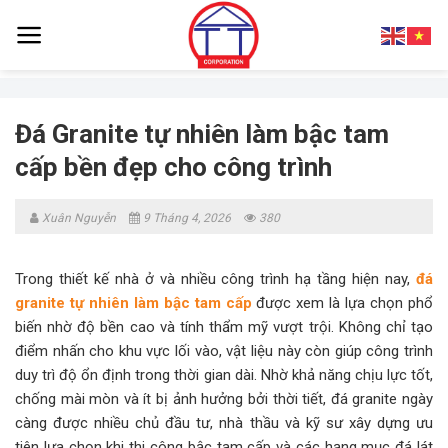
Skip
to
content
Đá Granite tự nhiên làm bậc tam
cấp bền đẹp cho công trình
Xuân Nguyễn
9 Tháng 4, 2026
380
Trong thiết kế nhà ở và nhiều công trình hạ tầng hiện nay,
đá
granite tự nhiên làm bậc tam cấp
được xem là lựa chọn phổ
biến nhờ độ bền cao và tính thẩm mỹ vượt trội. Không chỉ tạo
điểm nhấn cho khu vực lối vào, vật liệu này còn giúp công trình
duy trì độ ổn định trong thời gian dài. Nhờ khả năng chịu lực tốt,
chống mài mòn và ít bị ảnh hưởng bởi thời tiết, đá granite ngày
càng được nhiều chủ đầu tư, nhà thầu và kỹ sư xây dựng ưu
tiên lựa chọn khi thi công bậc tam cấp và các hạng mục đá lát