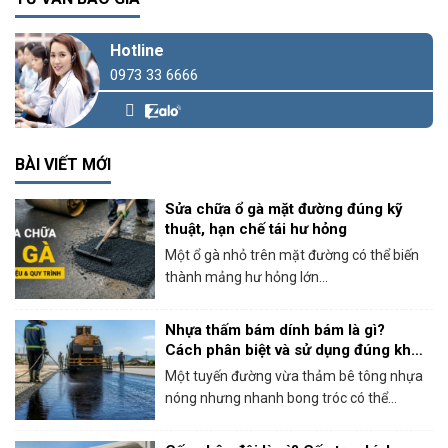
Hotline
0973 33 6666
BÀI VIẾT MỚI
Sửa chữa ổ gà mặt đường đúng kỹ
thuật, hạn chế tái hư hỏng
Một ổ gà nhỏ trên mặt đường có thể biến
thành mảng hư hỏng lớn...
Nhựa thấm bám dính bám là gì?
Cách phân biệt và sử dụng đúng khi
thi công bê tông nhựa
Một tuyến đường vừa thảm bê tông nhựa
nóng nhưng nhanh bong tróc có thể...