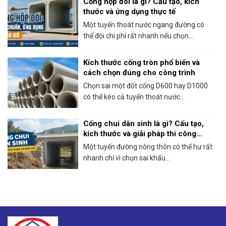
Cống hộp đôi là gì? Cấu tạo, kích
thước và ứng dụng thực tế
Một tuyến thoát nước ngang đường có
thể đội chi phí rất nhanh nếu chọn...
Kích thước cống tròn phổ biến và
cách chọn đúng cho công trình
Chọn sai một đốt cống D600 hay D1000
có thể kéo cả tuyến thoát nước...
Cống chui dân sinh là gì? Cấu tạo,
kích thước và giải pháp thi công
thực tế
Một tuyến đường nông thôn có thể hư rất
nhanh chỉ vì chọn sai khẩu...