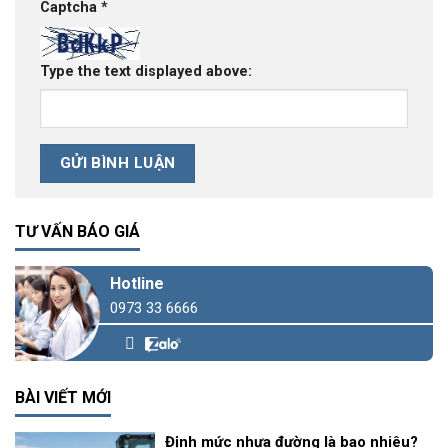
Captcha
*
Type the text displayed above:
TƯ VẤN BÁO GIÁ
Hotline
0973 33 6666
BÀI VIẾT MỚI
Định mức nhựa đường là bao nhiêu?