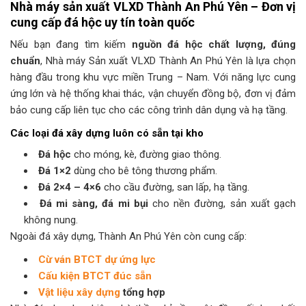
Nhà máy sản xuất VLXD Thành An Phú Yên – Đơn vị
cung cấp đá hộc uy tín toàn quốc
Nếu bạn đang tìm kiếm
nguồn đá hộc chất lượng, đúng
chuẩn
, Nhà máy Sản xuất VLXD Thành An Phú Yên là lựa chọn
hàng đầu trong khu vực miền Trung – Nam. Với năng lực cung
ứng lớn và hệ thống khai thác, vận chuyển đồng bộ, đơn vị đảm
bảo cung cấp liên tục cho các công trình dân dụng và hạ tầng.
Các loại đá xây dựng luôn có sẵn tại kho
Đá hộc
cho móng, kè, đường giao thông.
Đá 1×2
dùng cho bê tông thương phẩm.
Đá 2×4 – 4×6
cho cầu đường, san lấp, hạ tầng.
Đá mi sàng, đá mi bụi
cho nền đường, sản xuất gạch
không nung.
Ngoài đá xây dựng, Thành An Phú Yên còn cung cấp:
Cừ ván BTCT dự ứng lực
Cấu kiện BTCT đúc sẵn
Vật liệu xây dựng
tổng hợp