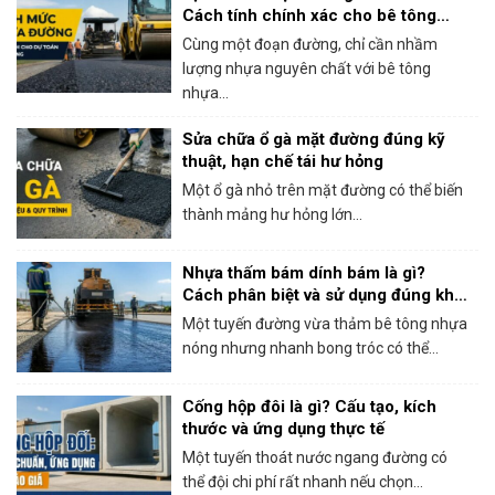
Cách tính chính xác cho bê tông
nhựa nóng
Cùng một đoạn đường, chỉ cần nhầm
lượng nhựa nguyên chất với bê tông
nhựa...
Sửa chữa ổ gà mặt đường đúng kỹ
thuật, hạn chế tái hư hỏng
Một ổ gà nhỏ trên mặt đường có thể biến
thành mảng hư hỏng lớn...
Nhựa thấm bám dính bám là gì?
Cách phân biệt và sử dụng đúng khi
thi công bê tông nhựa
Một tuyến đường vừa thảm bê tông nhựa
nóng nhưng nhanh bong tróc có thể...
Cống hộp đôi là gì? Cấu tạo, kích
thước và ứng dụng thực tế
Một tuyến thoát nước ngang đường có
thể đội chi phí rất nhanh nếu chọn...