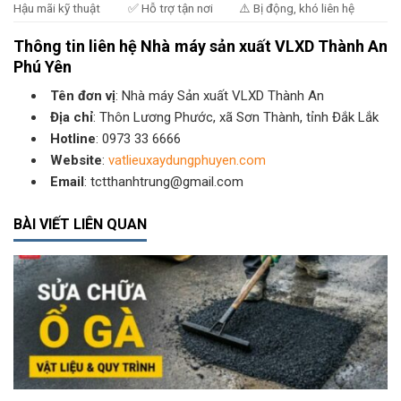
Hậu mãi kỹ thuật
✅ Hỗ trợ tận nơi
⚠️ Bị động, khó liên hệ
Thông tin liên hệ Nhà máy sản xuất VLXD Thành An
Phú Yên
Tên đơn vị
: Nhà máy Sản xuất VLXD Thành An
Địa chỉ
: Thôn Lương Phước, xã Sơn Thành, tỉnh Đắk Lắk
Hotline
: 0973 33 6666
Website
:
vatlieuxaydungphuyen.com
Email
: tctthanhtrung@gmail.com
BÀI VIẾT LIÊN QUAN