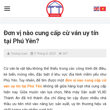
Skip
to
content
Đơn vị nào cung cấp cừ ván uy tín
tại Phú Yên?
Trương Loan
5 Tháng 8, 2025
307
Cừ ván là vật liệu không thể thiếu trong các công trình đê điều,
kè biển, móng nền, đặc biệt ở khu vực địa hình mềm yếu như
Phú Yên. Tuy nhiên, để tìm được một
đơn vị nào cung cấp cừ
ván uy tín tại Phú Yên
không dễ giữa hàng loạt nhà cung cấp
hiện nay. Giữa muôn vàn lựa chọn, Nhà máy Sản xuất VLXD
Thành An đã trở thành địa chỉ đáng tin cậy được nhiều nhà
thầu ưu tiên nhờ vào năng lực sản xuất, uy tín thương hiệu và
chất lượng sản phẩm vượt trội.