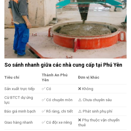
So sánh nhanh giữa các nhà cung cấp tại Phú Yên
Thành An Phú
Tiêu chí
Đơn vị khác
Yên
Sản xuất trực tiếp
✅ Có
❌ Không
Cừ BTCT dự ứng
✅ Có chuyên môn
⚠️ Chưa chuyên sâu
lực
Báo giá minh bạch
✅ Rõ ràng, chi tiết
⚠️ Phát sinh phụ phí
❌ Phụ thuộc vận chuyển
Giao hàng nhanh
✅ Có đội xe riêng
thuê