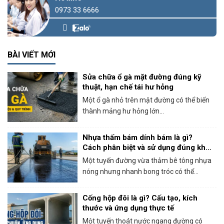
0973 33 6666
BÀI VIẾT MỚI
Sửa chữa ổ gà mặt đường đúng kỹ
thuật, hạn chế tái hư hỏng
Một ổ gà nhỏ trên mặt đường có thể biến
thành mảng hư hỏng lớn...
Nhựa thấm bám dính bám là gì?
Cách phân biệt và sử dụng đúng khi
thi công bê tông nhựa
Một tuyến đường vừa thảm bê tông nhựa
nóng nhưng nhanh bong tróc có thể...
Cống hộp đôi là gì? Cấu tạo, kích
thước và ứng dụng thực tế
Một tuyến thoát nước ngang đường có