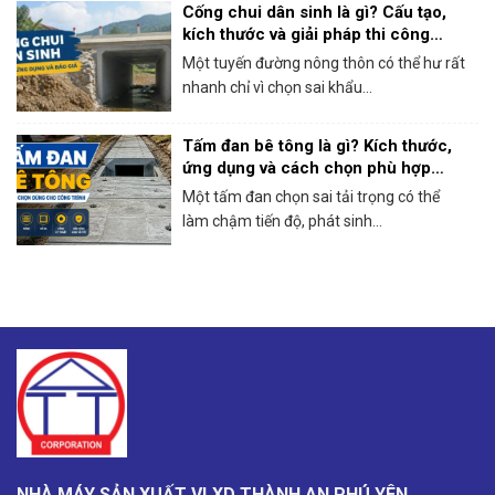
Cống chui dân sinh là gì? Cấu tạo,
kích thước và giải pháp thi công
thực tế
Một tuyến đường nông thôn có thể hư rất
nhanh chỉ vì chọn sai khẩu...
Tấm đan bê tông là gì? Kích thước,
ứng dụng và cách chọn phù hợp
công trình
Một tấm đan chọn sai tải trọng có thể
làm chậm tiến độ, phát sinh...
NHÀ MÁY SẢN XUẤT VLXD THÀNH AN PHÚ YÊN