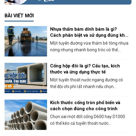
BÀI VIẾT MỚI
Nhựa thấm bám dính bám là gì?
Cách phân biệt và sử dụng đúng khi
thi công bê tông nhựa
Một tuyến đường vừa thảm bê tông nhựa
nóng nhưng nhanh bong tróc có thể...
Cống hộp đôi là gì? Cấu tạo, kích
thước và ứng dụng thực tế
Một tuyến thoát nước ngang đường có
thể đội chi phí rất nhanh nếu chọn...
Kích thước cống tròn phổ biến và
cách chọn đúng cho công trình
Chọn sai một đốt cống D600 hay D1000
có thể kéo cả tuyến thoát nước...