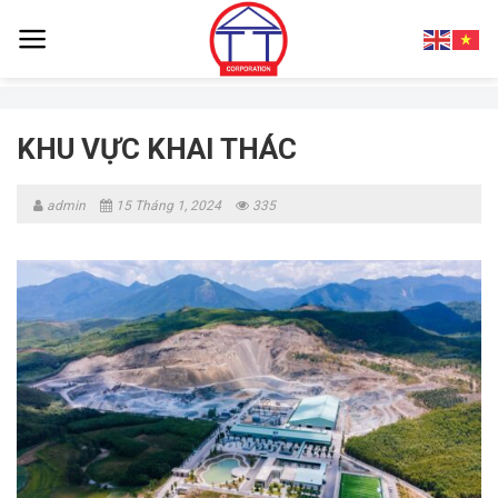
Skip
to
content
KHU VỰC KHAI THÁC
admin
15 Tháng 1, 2024
335