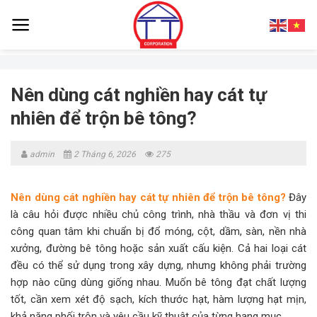
Skip
to
content
Nên dùng cát nghiền hay cát tự
nhiên để trộn bê tông?
admin
2 Tháng 6, 2026
275
Nên dùng cát nghiền hay cát tự nhiên để trộn bê tông
?
Đây
là câu hỏi được nhiều chủ công trình, nhà thầu và đơn vị thi
công quan tâm khi chuẩn bị đổ móng, cột, dầm, sàn, nền nhà
xưởng, đường bê tông hoặc sản xuất cấu kiện. Cả hai loại cát
đều có thể sử dụng trong xây dựng, nhưng không phải trường
hợp nào cũng dùng giống nhau. Muốn bê tông đạt chất lượng
tốt, cần xem xét độ sạch, kích thước hạt, hàm lượng hạt mịn,
khả năng phối trộn và yêu cầu kỹ thuật của từng hạng mục.