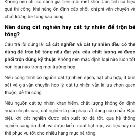
Không nên chỉ so sánh giá trên mỗi mét khối. Cần tính cả hiệu
quả thi công, khả năng ổn định cấp phối, chi phí vận chuyển và
chất lượng bê tông sau cùng.
Nên dùng cát nghiền hay cát tự nhiên để trộn bê
tông?
Câu trả lời đúng là:
cả cát nghiền và cát tự nhiên đều có thể
dùng để trộn bê tông nếu đạt yêu cầu chất lượng và được
phối trộn đúng kỹ thuật
. Không nên mặc định loại nào luôn tốt
hơn loại nào trong mọi trường hợp.
Nếu công trình có nguồn cát tự nhiên sạch, hạt phù hợp, ít bùn
sét và giá vận chuyển hợp lý, cát tự nhiên vẫn là lựa chọn quen
thuộc, dễ thi công.
Nếu nguồn cát tự nhiên khan hiếm, chất lượng không ổn định
hoặc chi phí cao, cát nghiền là giải pháp rất đáng cân nhắc. Đặc
biệt, khi cát nghiền được sản xuất từ đá tốt, qua hệ thống
nghiền sàng ổn định và được kiểm soát hạt mịn, vật liệu này có
thể phục vụ tốt cho nhiều hạng mục bê tông.