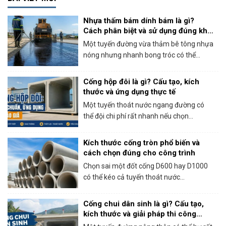
Nhựa thấm bám dính bám là gì?
Cách phân biệt và sử dụng đúng khi
thi công bê tông nhựa
Một tuyến đường vừa thảm bê tông nhựa
nóng nhưng nhanh bong tróc có thể...
Cống hộp đôi là gì? Cấu tạo, kích
thước và ứng dụng thực tế
Một tuyến thoát nước ngang đường có
thể đội chi phí rất nhanh nếu chọn...
Kích thước cống tròn phổ biến và
cách chọn đúng cho công trình
Chọn sai một đốt cống D600 hay D1000
có thể kéo cả tuyến thoát nước...
Cống chui dân sinh là gì? Cấu tạo,
kích thước và giải pháp thi công
thực tế