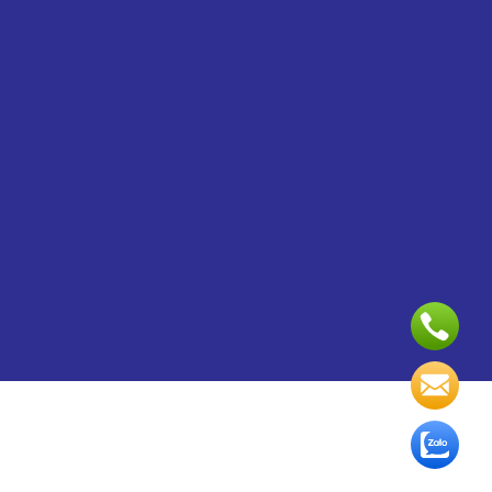
Copyright 2024 ©
Dịch vụ quản trị website
và
Thiết kế
Webite
bởi VinaSite.com.vn