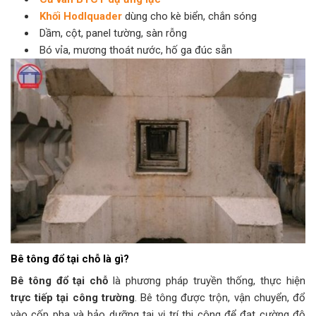
Khối Hodlquader
dùng cho kè biển, chắn sóng
Dầm, cột, panel tường, sàn rỗng
Bó vỉa, mương thoát nước, hố ga đúc sẵn
Bê tông đổ tại chỗ là gì?
Bê tông đổ tại chỗ
là phương pháp truyền thống, thực hiện
trực tiếp tại công trường
. Bê tông được trộn, vận chuyển, đổ
vào cốp pha và bảo dưỡng tại vị trí thi công để đạt cường độ