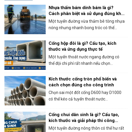
Nhựa thấm bám dính bám là gì?
Cách phân biệt và sử dụng đúng khi
thi công bê tông nhựa
Một tuyến đường vừa thảm bê tông nhựa
nóng nhưng nhanh bong tróc có thể...
Cống hộp đôi là gì? Cấu tạo, kích
thước và ứng dụng thực tế
Một tuyến thoát nước ngang đường có
thể đội chi phí rất nhanh nếu chọn...
Kích thước cống tròn phổ biến và
cách chọn đúng cho công trình
Chọn sai một đốt cống D600 hay D1000
có thể kéo cả tuyến thoát nước...
Cống chui dân sinh là gì? Cấu tạo,
kích thước và giải pháp thi công
thực tế
Một tuyến đường nông thôn có thể hư rất