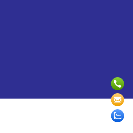
Copyright 2024 ©
Dịch vụ quản trị website
và
Thiết kế
Webite
bởi VinaSite.com.vn