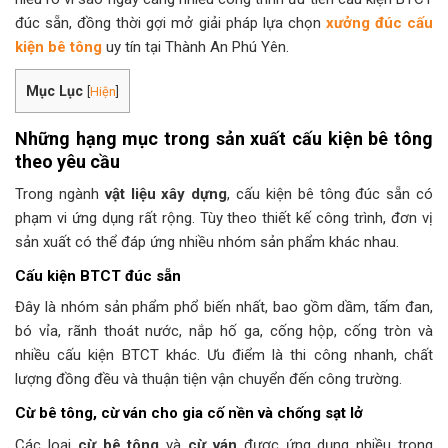
đúc sẵn, đồng thời gợi mở giải pháp lựa chọn
xưởng đúc cấu
kiện bê tông
uy tín tại Thành An Phú Yên.
Mục Lục
[
Hiện
]
Những hạng mục trong sản xuất cấu kiện bê tông
theo yêu cầu
Trong ngành
vật liệu xây dựng
, cấu kiện bê tông đúc sẵn có
phạm vi ứng dụng rất rộng. Tùy theo thiết kế công trình, đơn vị
sản xuất có thể đáp ứng nhiều nhóm sản phẩm khác nhau.
Cấu kiện BTCT đúc sẵn
Đây là nhóm sản phẩm phổ biến nhất, bao gồm dầm, tấm đan,
bó vỉa, rãnh thoát nước, nắp hố ga, cống hộp, cống tròn và
nhiều cấu kiện BTCT khác. Ưu điểm là thi công nhanh, chất
lượng đồng đều và thuận tiện vận chuyển đến công trường.
Cừ bê tông, cừ ván cho gia cố nền và chống sạt lở
Các loại
cừ bê tông
và
cừ ván
được ứng dụng nhiều trong