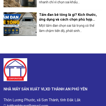
nhanh chỉ vì chọn sai khẩu...
Tấm đan bê tông là gì? Kích thước,
ứng dụng và cách chọn phù hợp
công trình
Một tấm đan chọn sai tải trọng có thể
làm chậm tiến độ, phát sinh...
NHÀ MÁY SẢN XUẤT VLXD THÀNH AN PHÚ YÊN
Thôn Lương Phước, xã Sơn Thành, tỉnh Đắk Lắk
tctthanhtrung@gmail.com