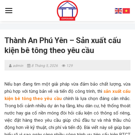
Skip
to
content
Thành An Phú Yên – Sản xuất cấu
kiện bê tông theo yêu cầu
admin
8 Tháng 5, 2026
129
Nếu bạn đang tìm một giải pháp vừa đảm bảo chất lượng, vừa
phù hợp với từng bản vẽ và tiến độ công trình, thì
sản xuất cấu
kiện bê tông theo yêu cầu
chính là lựa chọn đáng cân nhắc.
Trong bối cảnh nhiều dự án hạ tầng, khu dân cư, hệ thống thoát
nước hay gia cố nền móng đòi hỏi cấu kiện có thông số riêng,
việc đặt hàng theo yêu cầu giúp chủ đầu tư và nhà thầu chủ
động hơn về kỹ thuật, chi phí và tiến độ. Bài viết này sẽ giúp bạn
hiểu rõ vì sao ngày càng nhiều công trình ưu tiên cấu kiện BTCT