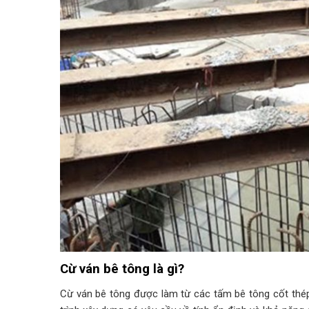
Cừ ván bê tông là gì?
Cừ ván bê tông được làm từ các tấm bê tông cốt thé