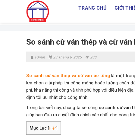
Skip
TRANG CHỦ
GIỚI THI
to
content
So sánh cừ ván thép và cừ ván b
admin
23 Tháng 6, 2025
288
So sánh cừ ván thép và cừ ván bê tông
là một tron
lựa chọn giải pháp thi công móng hoặc tường chắn đất
phí, khả năng thi công và tính phù hợp với điều kiện địa
định tối ưu nhất cho công trình.
Trong bài viết này, chúng ta sẽ cùng
so sánh cừ ván t
giúp bạn đưa ra quyết định chính xác nhất cho công trì
Mục Lục
[
Hiện
]