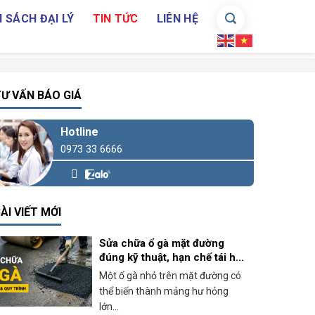
 SÁCH ĐẠI LÝ
TIN TỨC
LIÊN HỆ
Ư VẤN BÁO GIÁ
Hotline
0973 33 6666
ÀI VIẾT MỚI
Sửa chữa ổ gà mặt đường
đúng kỹ thuật, hạn chế tái hư
hỏng
Một ổ gà nhỏ trên mặt đường có
thể biến thành mảng hư hỏng
lớn...