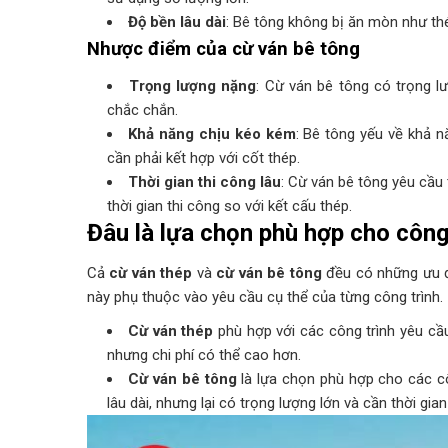
Độ bền lâu dài
: Bê tông không bị ăn mòn như thép
Nhược điểm của cừ ván bê tông
Trọng lượng nặng
: Cừ ván bê tông có trọng l
chắc chắn.
Khả năng chịu kéo kém
: Bê tông yếu về khả n
cần phải kết hợp với cốt thép.
Thời gian thi công lâu
: Cừ ván bê tông yêu cầu 
thời gian thi công so với kết cấu thép.
Đâu là lựa chọn phù hợp cho công
Cả
cừ ván thép
và
cừ ván bê tông
đều có những ưu đi
này phụ thuộc vào yêu cầu cụ thể của từng công trình.
Cừ ván thép
phù hợp với các công trình yêu cầ
nhưng chi phí có thể cao hơn.
Cừ ván bê tông
là lựa chọn phù hợp cho các cô
lâu dài, nhưng lại có trọng lượng lớn và cần thời gian