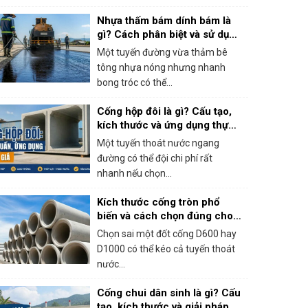
Nhựa thấm bám dính bám là
gì? Cách phân biệt và sử dụng
đúng khi thi công bê tông
Một tuyến đường vừa thảm bê
nhựa
tông nhựa nóng nhưng nhanh
bong tróc có thể...
Cống hộp đôi là gì? Cấu tạo,
kích thước và ứng dụng thực
tế
Một tuyến thoát nước ngang
đường có thể đội chi phí rất
nhanh nếu chọn...
Kích thước cống tròn phổ
biến và cách chọn đúng cho
công trình
Chọn sai một đốt cống D600 hay
D1000 có thể kéo cả tuyến thoát
nước...
Cống chui dân sinh là gì? Cấu
tạo, kích thước và giải pháp