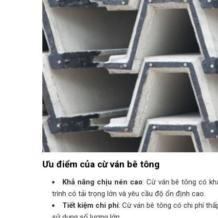
Ưu điểm của cừ ván bê tông
Khả năng chịu nén cao
: Cừ ván bê tông có kh
trình có tải trọng lớn và yêu cầu độ ổn định cao.
Tiết kiệm chi phí
: Cừ ván bê tông có chi phí thấ
sử dụng số lượng lớn.