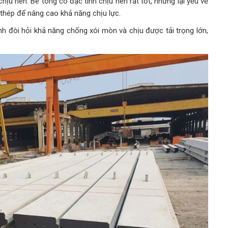
hịu nén. Bê tông có đặc tính chịu nén rất tốt, nhưng lại yếu về
thép để nâng cao khả năng chịu lực.
nh đòi hỏi khả năng chống xói mòn và chịu được tải trọng lớn,