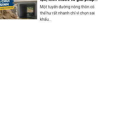
thi công thực tế
Một tuyến đường nông thôn có
thể hư rất nhanh chỉ vì chọn sai
khẩu...