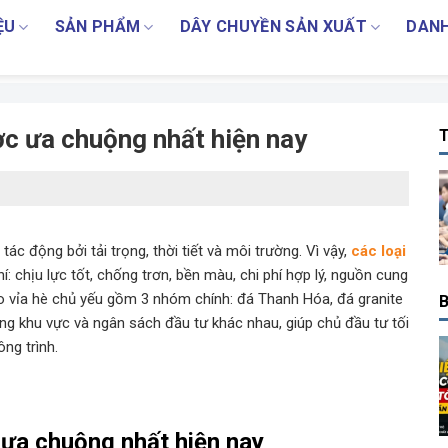
ỆU
SẢN PHẨM
DÂY CHUYỀN SẢN XUẤT
DANH
ược ưa chuộng nhất hiện nay
T
tác động bởi tải trọng, thời tiết và môi trường. Vì vậy,
các loại
: chịu lực tốt, chống trơn, bền màu, chi phí hợp lý, nguồn cung
cho vỉa hè chủ yếu gồm 3 nhóm chính: đá Thanh Hóa, đá granite
B
ừng khu vực và ngân sách đầu tư khác nhau, giúp chủ đầu tư tối
ng trình.
c ưa chuộng nhất hiện nay