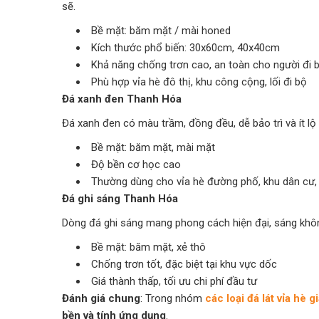
sẽ.
Bề mặt: băm mặt / mài honed
Kích thước phổ biến: 30x60cm, 40x40cm
Khả năng chống trơn cao, an toàn cho người đi 
Phù hợp vỉa hè đô thị, khu công cộng, lối đi bộ
Đá xanh đen Thanh Hóa
Đá xanh đen có màu trầm, đồng đều, dễ bảo trì và ít lộ 
Bề mặt: băm mặt, mài mặt
Độ bền cơ học cao
Thường dùng cho vỉa hè đường phố, khu dân cư,
Đá ghi sáng Thanh Hóa
Dòng đá ghi sáng mang phong cách hiện đại, sáng khôn
Bề mặt: băm mặt, xẻ thô
Chống trơn tốt, đặc biệt tại khu vực dốc
Giá thành thấp, tối ưu chi phí đầu tư
Đánh giá chung
: Trong nhóm
các loại đá lát vỉa hè gi
bền và tính ứng dụng
.