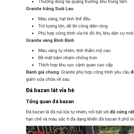
Thường dùng tại quảng trường, khu trung tâm
Granite trắng Suối Lau
Màu sáng, hạt tinh thể đều
Trữ lượng lớn, dễ thi công diện rộng
Phù hợp công trình vỉa hè đô thị, khu dân cư mới
Granite vàng Bình Định
Màu vàng tự nhiên, tính thẩm mỹ cao
Bề mặt băm nhám chống trơn
Thích hợp khu vực cảnh quan cao cấp
Đánh giá chung
: Granite phù hợp công trình yêu cầu
đ
giảm sửa chữa về sau.
Đá bazan lát vỉa hè
Tổng quan đá bazan
Đá bazan là đá núi lửa tự nhiên, nổi bật với
độ cứng rấ
hạn chế và màu sắc ít đa dạng khiến đá bazan ít phổ b