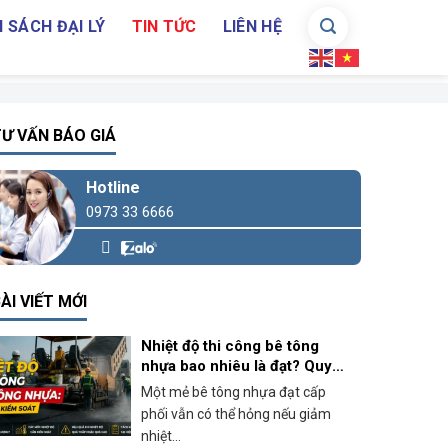
 SÁCH ĐẠI LÝ
TIN TỨC
LIÊN HỆ
Ư VẤN BÁO GIÁ
Hotline
0973 33 6666
ÀI VIẾT MỚI
Nhiệt độ thi công bê tông
nhựa bao nhiêu là đạt? Quy
định và cách kiểm soát thực
Một mẻ bê tông nhựa đạt cấp
tế
phối vẫn có thể hỏng nếu giảm
nhiệt...