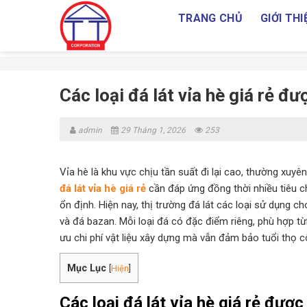
Skip
TRANG CHỦ
GIỚI THI
to
content
Các loại đá lát vỉa hè giá rẻ đ
admin
29 Tháng 1, 2026
253
Vỉa hè là khu vực chịu tần suất đi lại cao, thường xuyên 
đá lát vỉa hè giá rẻ
cần đáp ứng đồng thời nhiều tiêu chí
ổn định. Hiện nay, thị trường đá lát các loại sử dụng 
và đá bazan. Mỗi loại đá có đặc điểm riêng, phù hợp t
ưu chi phí vật liệu xây dựng mà vẫn đảm bảo tuổi thọ cô
Mục Lục
[
Hiện
]
Các loại đá lát vỉa hè giá rẻ đượ