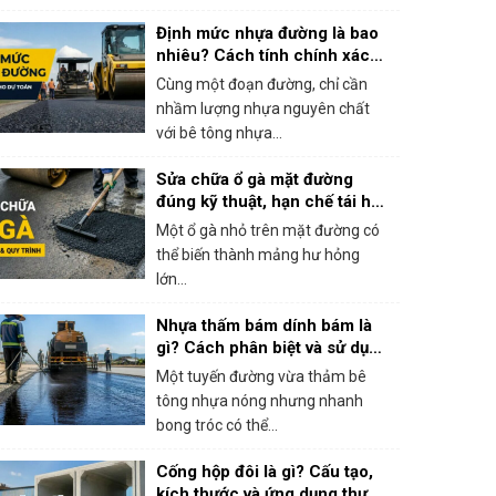
Định mức nhựa đường là bao
nhiêu? Cách tính chính xác
cho bê tông nhựa nóng
Cùng một đoạn đường, chỉ cần
nhầm lượng nhựa nguyên chất
với bê tông nhựa...
Sửa chữa ổ gà mặt đường
đúng kỹ thuật, hạn chế tái hư
hỏng
Một ổ gà nhỏ trên mặt đường có
thể biến thành mảng hư hỏng
lớn...
Nhựa thấm bám dính bám là
gì? Cách phân biệt và sử dụng
đúng khi thi công bê tông
Một tuyến đường vừa thảm bê
nhựa
tông nhựa nóng nhưng nhanh
bong tróc có thể...
Cống hộp đôi là gì? Cấu tạo,
kích thước và ứng dụng thực