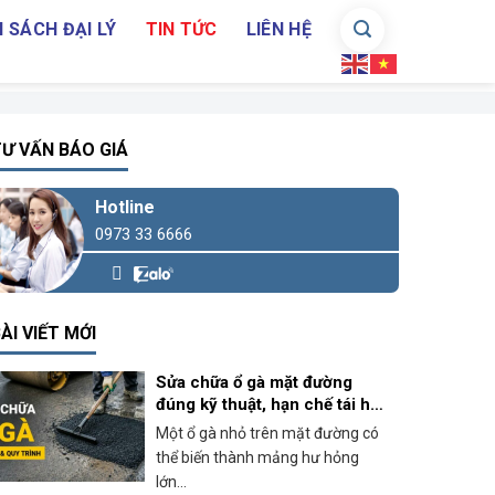
 SÁCH ĐẠI LÝ
TIN TỨC
LIÊN HỆ
Ư VẤN BÁO GIÁ
Hotline
0973 33 6666
ÀI VIẾT MỚI
Sửa chữa ổ gà mặt đường
đúng kỹ thuật, hạn chế tái hư
hỏng
Một ổ gà nhỏ trên mặt đường có
thể biến thành mảng hư hỏng
lớn...