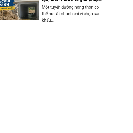
thi công thực tế
Một tuyến đường nông thôn có
thể hư rất nhanh chỉ vì chọn sai
khẩu...