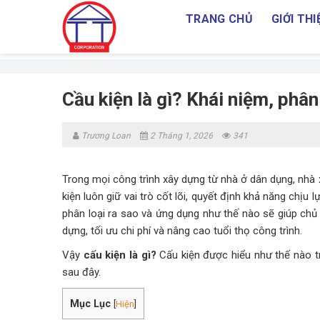
Skip
TRANG CHỦ
GIỚI THI
to
content
Cầu kiện là gì? Khái niệm, phâ
Trương Loan
2 Tháng 1, 2026
341
Trong mọi công trình xây dựng từ nhà ở dân dụng, nhà
kiện luôn giữ vai trò cốt lõi, quyết định khả năng chịu 
phân loại ra sao và ứng dụng như thế nào sẽ giúp chủ 
dựng, tối ưu chi phí và nâng cao tuổi thọ công trình.
Vậy
cấu kiện là gì?
Cấu kiện được hiểu như thế nào tr
sau đây.
Mục Lục
[
Hiện
]