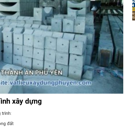
rình xây dựng
trình:
ộng đất