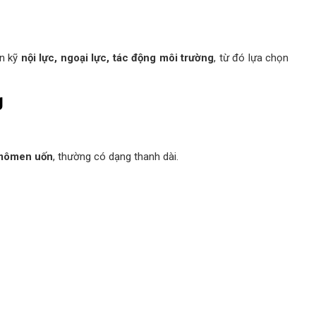
án kỹ
nội lực, ngoại lực, tác động môi trường
, từ đó lựa chọn
g
mômen uốn
, thường có dạng thanh dài.