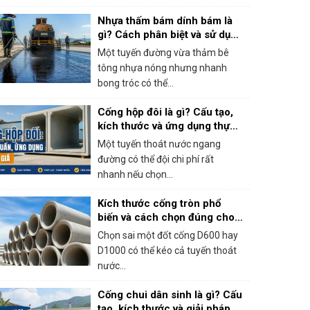
Nhựa thấm bám dính bám là
gì? Cách phân biệt và sử dụng
đúng khi thi công bê tông
Một tuyến đường vừa thảm bê
nhựa
tông nhựa nóng nhưng nhanh
bong tróc có thể...
Cống hộp đôi là gì? Cấu tạo,
kích thước và ứng dụng thực
tế
Một tuyến thoát nước ngang
đường có thể đội chi phí rất
nhanh nếu chọn...
Kích thước cống tròn phổ
biến và cách chọn đúng cho
công trình
Chọn sai một đốt cống D600 hay
D1000 có thể kéo cả tuyến thoát
nước...
Cống chui dân sinh là gì? Cấu
tạo, kích thước và giải pháp