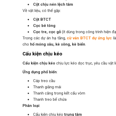
Cột chịu nén lệch tâm
Về vật liệu, có thể gặp:
Cột BTCT
Cọc bê tông
Cọc tre, cọc gỗ
(ít dùng trong công trình hiện đạ
Trong các dự án hạ tầng,
cừ ván BTCT dự ứng lực
là
cho
hố móng sâu, kè sông, kè biển
.
Cấu kiện chịu kéo
Cấu kiện chịu kéo
chịu lực kéo dọc trục, yêu cầu vật 
Ứng dụng phổ biến
:
Cáp treo cầu
Thanh giằng mái
Thanh căng trong kết cấu vòm
Thanh treo bể chứa
Phân loại
:
Cấu kiện chịu kéo
trung tâm