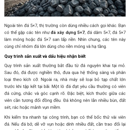
Ngoài tên đá 5×7, thị trường còn dùng nhiều cách gọi khác. Bạn
có thể gặp các tên như
đá xây dựng 5×7
, đá dăm 5×7, đá 5×7
làm móng hoặc đá 5×7 san lấp nền. Nhìn chung, các tên này
cùng chỉ nhóm đá lớn dùng cho nền móng và hạ tầng.
Quy trình sản xuất và dấu hiệu nhận biết
Quy trình sản xuất thường bắt đầu từ đá nguyên khai tại mỏ.
Sau đó, đá được nghiền thô, đưa qua hệ thống sàng và phân
loại theo kích cỡ. Ngoài ra, nhà máy sẽ loại bỏ tạp chất lớn
trước khi tập kết tại bãi. Một lô đá đạt yêu cầu thường có viên
đá cứng, chắc và góc cạnh rõ. Đặc biệt, kích thước giữa các
viên cần tương đối đồng đều. Đá không nên lẫn nhiều bùn, đất
sét, rác hoặc mảnh vụn mềm.
Khi kiểm tra nhanh tại công trình, bạn có thể bốc thử vài viên
đá. Nếu đá bở, dễ vỡ vụn hoặc dính nhiều đất, cần trao đổi lại