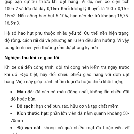
giúp bạn dự trù trước khi đặt hàng. Ví dụ, nền có diện tích
100m2 và lớp đá dày 0,15m. Khối lượng lý thuyết là 100 x 0,15 =
15m3. Nếu cộng hao hụt 5-10%, bạn nên dự trù khoảng 15,75-
16,5m3.
Hệ số hao hụt phụ thuộc nhiều yếu tố. Cụ thể, nền hiện trạng,
độ rỗng, cách rải đá và phương án lu lèn đều ảnh hưởng. Vì vậy,
công trình nền yếu thường cần dự phòng kỹ hơn.
Nghiệm thu khi xe giao tới
Khi xe đá đến công trình, đội thi công nên kiểm tra ngay trước
khi đổ. Đặc biệt, hãy đối chiếu phiếu giao hàng với đơn đặt
hàng. Việc này giúp tránh nhầm loại đá hoặc thiếu khối lượng.
Màu đá:
đá nên có màu đồng nhất, không lẫn nhiều đất
đỏ hoặc bùn.
Độ sạch:
hạn chế bùn, rác, hữu cơ và tạp chất mềm.
Kích thước hạt:
phần lớn viên đá nằm quanh khoảng 50-
70mm.
Độ vụn nát:
không có quá nhiều mạt đá hoặc viên vỡ