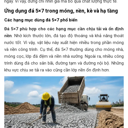
ngay. Vì vậy, đừng chỉ nhìn giá mà bỏ qua chất lượng thực tế.
Ứng dụng đá 5×7 trong móng, nền, kè và hạ tầng
Các hạng mục dùng đá 5×7 phổ biến
Đá 5×7 phù hợp cho các hạng mục cần chịu tải và ổn định
nền
. Nhờ kích thước lớn, đá tạo độ thoáng và khả năng thoát
nước tốt. Vì vậy, vật liệu này xuất hiện nhiều trong phần móng
và nền công trình. Cụ thể, đá 5×7 thường dùng cho móng nhà,
móng cọc, lớp đá đệm và nền nhà xưởng. Ngoài ra, nhiều công
trình dùng đá cho sân bãi, đường tạm và đường nội bộ. Những
khu vực chịu xe tải ra vào cũng cần lớp nền ổn định hơn.