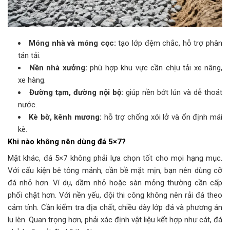
Móng nhà và móng cọc:
tạo lớp đệm chắc, hỗ trợ phân
tán tải.
Nền nhà xưởng:
phù hợp khu vực cần chịu tải xe nâng,
xe hàng.
Đường tạm, đường nội bộ:
giúp nền bớt lún và dễ thoát
nước.
Kè bờ, kênh mương:
hỗ trợ chống xói lở và ổn định mái
kè.
Khi nào không nên dùng đá 5×7?
Mặt khác, đá 5×7 không phải lựa chọn tốt cho mọi hạng mục.
Với cấu kiện bê tông mảnh, cần bề mặt mịn, bạn nên dùng cỡ
đá nhỏ hơn. Ví dụ, dầm nhỏ hoặc sàn mỏng thường cần cấp
phối chặt hơn. Với nền yếu, đội thi công không nên rải đá theo
cảm tính. Cần kiểm tra địa chất, chiều dày lớp đá và phương án
lu lèn. Quan trọng hơn, phải xác định vật liệu kết hợp như cát, đá