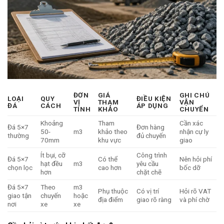
ĐƠN
GIÁ
GHI CHÚ
LOẠI
QUY
ĐIỀU KIỆN
VỊ
THAM
VẬN
ĐÁ
CÁCH
ÁP DỤNG
TÍNH
KHẢO
CHUYỂN
Khoảng
Tham
Cần xác
Đá 5×7
Đơn hàng
50-
m3
khảo theo
nhận cự ly
thường
đủ chuyến
70mm
khu vực
giao
Ít bụi, cỡ
Công trình
Đá 5×7
Có thể
Nên hỏi phí
hạt đều
m3
yêu cầu
chọn lọc
cao hơn
bốc dỡ
hơn
chặt chẽ
Đá 5×7
Theo
m3
Phụ thuộc
Có vị trí
Hỏi rõ VAT
giao tận
chuyến
hoặc
địa điểm
giao rõ ràng
và phí chờ
nơi
xe
xe