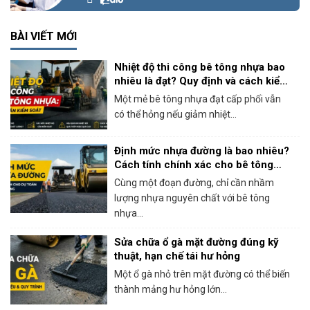
BÀI VIẾT MỚI
Nhiệt độ thi công bê tông nhựa bao
nhiêu là đạt? Quy định và cách kiểm
soát thực tế
Một mẻ bê tông nhựa đạt cấp phối vẫn
có thể hỏng nếu giảm nhiệt...
Định mức nhựa đường là bao nhiêu?
Cách tính chính xác cho bê tông
nhựa nóng
Cùng một đoạn đường, chỉ cần nhầm
lượng nhựa nguyên chất với bê tông
nhựa...
Sửa chữa ổ gà mặt đường đúng kỹ
thuật, hạn chế tái hư hỏng
Một ổ gà nhỏ trên mặt đường có thể biến
thành mảng hư hỏng lớn...