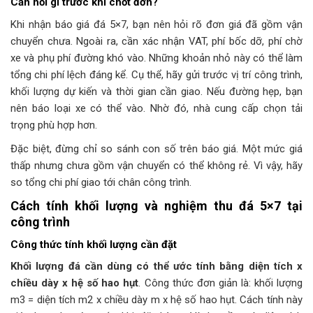
Cần hỏi gì trước khi chốt đơn?
Khi nhận báo giá đá 5×7, bạn nên hỏi rõ đơn giá đã gồm vận
chuyển chưa. Ngoài ra, cần xác nhận VAT, phí bốc dỡ, phí chờ
xe và phụ phí đường khó vào. Những khoản nhỏ này có thể làm
tổng chi phí lệch đáng kể. Cụ thể, hãy gửi trước vị trí công trình,
khối lượng dự kiến và thời gian cần giao. Nếu đường hẹp, bạn
nên báo loại xe có thể vào. Nhờ đó, nhà cung cấp chọn tải
trọng phù hợp hơn.
Đặc biệt, đừng chỉ so sánh con số trên báo giá. Một mức giá
thấp nhưng chưa gồm vận chuyển có thể không rẻ. Vì vậy, hãy
so tổng chi phí giao tới chân công trình.
Cách tính khối lượng và nghiệm thu đá 5×7 tại
công trình
Công thức tính khối lượng cần đặt
Khối lượng đá cần dùng có thể ước tính bằng diện tích x
chiều dày x hệ số hao hụt
. Công thức đơn giản là: khối lượng
m3 = diện tích m2 x chiều dày m x hệ số hao hụt. Cách tính này