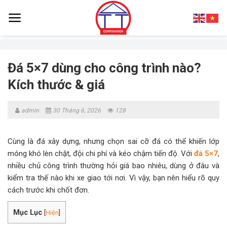
Skip
to
content
Đá 5×7 dùng cho công trình nào?
Kích thước & giá
admin
30 Tháng 6, 2026
128
Cùng là đá xây dựng, nhưng chọn sai cỡ đá có thể khiến lớp
móng khó lèn chặt, đội chi phí và kéo chậm tiến độ. Với
đá 5×7
,
nhiều chủ công trình thường hỏi giá bao nhiêu, dùng ở đâu và
kiểm tra thế nào khi xe giao tới nơi. Vì vậy, bạn nên hiểu rõ quy
cách trước khi chốt đơn.
Mục Lục
[
Hiện
]