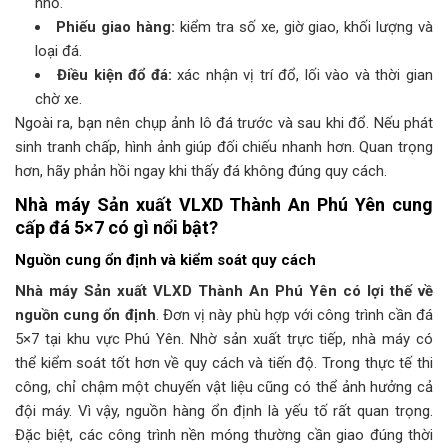
nhỏ.
Phiếu giao hàng:
kiểm tra số xe, giờ giao, khối lượng và
loại đá.
Điều kiện đổ đá:
xác nhận vị trí đổ, lối vào và thời gian
chờ xe.
Ngoài ra, bạn nên chụp ảnh lô đá trước và sau khi đổ. Nếu phát
sinh tranh chấp, hình ảnh giúp đối chiếu nhanh hơn. Quan trọng
hơn, hãy phản hồi ngay khi thấy đá không đúng quy cách.
Nhà máy Sản xuất VLXD Thành An Phú Yên cung
cấp đá 5×7 có gì nổi bật?
Nguồn cung ổn định và kiểm soát quy cách
Nhà máy Sản xuất VLXD Thành An Phú Yên có lợi thế về
nguồn cung ổn định
. Đơn vị này phù hợp với công trình cần đá
5×7 tại khu vực Phú Yên. Nhờ sản xuất trực tiếp, nhà máy có
thể kiểm soát tốt hơn về quy cách và tiến độ. Trong thực tế thi
công, chỉ chậm một chuyến vật liệu cũng có thể ảnh hưởng cả
đội máy. Vì vậy, nguồn hàng ổn định là yếu tố rất quan trọng.
Đặc biệt, các công trình nền móng thường cần giao đúng thời