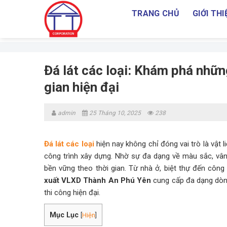
Skip
TRANG CHỦ
GIỚI THI
to
content
Đá lát các loại: Khám phá nhữn
gian hiện đại
admin
25 Tháng 10, 2025
238
Đá lát các loại
hiện nay không chỉ đóng vai trò là vật 
công trình xây dựng. Nhờ sự đa dạng về màu sắc, vân 
bền vững theo thời gian. Từ nhà ở, biệt thự đến côn
xuất VLXD Thành An Phú Yên
cung cấp đa dạng dòng
thi công hiện đại.
Mục Lục
[
Hiện
]