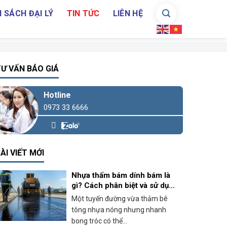
 SÁCH ĐẠI LÝ
TIN TỨC
LIÊN HỆ
Ư VẤN BÁO GIÁ
Hotline
0973 33 6666
ÀI VIẾT MỚI
Nhựa thấm bám dính bám là
gì? Cách phân biệt và sử dụng
đúng khi thi công bê tông
Một tuyến đường vừa thảm bê
nhựa
tông nhựa nóng nhưng nhanh
bong tróc có thể...