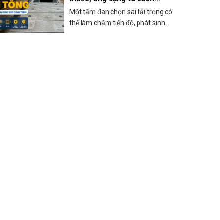
chọn phù hợp công trình
Một tấm đan chọn sai tải trọng có
thể làm chậm tiến độ, phát sinh...