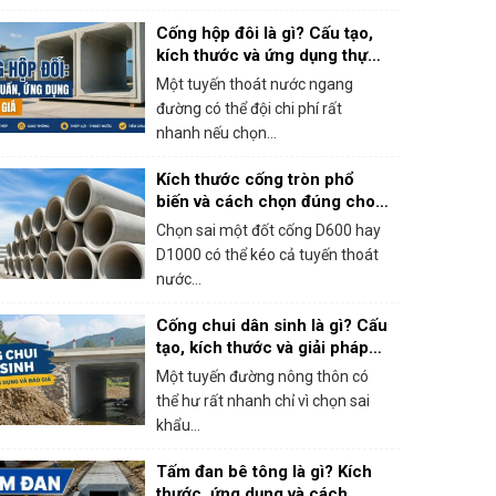
Cống hộp đôi là gì? Cấu tạo,
kích thước và ứng dụng thực
tế
Một tuyến thoát nước ngang
đường có thể đội chi phí rất
nhanh nếu chọn...
Kích thước cống tròn phổ
biến và cách chọn đúng cho
công trình
Chọn sai một đốt cống D600 hay
D1000 có thể kéo cả tuyến thoát
nước...
Cống chui dân sinh là gì? Cấu
tạo, kích thước và giải pháp
thi công thực tế
Một tuyến đường nông thôn có
thể hư rất nhanh chỉ vì chọn sai
khẩu...
Tấm đan bê tông là gì? Kích
thước, ứng dụng và cách