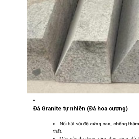
Đá Granite tự nhiên (Đá hoa cương)
Nổi bật với
độ cứng cao, chống thấm, 
thất.
Màu sắc đa dạng: xám, đen, vàng, đỏ, 