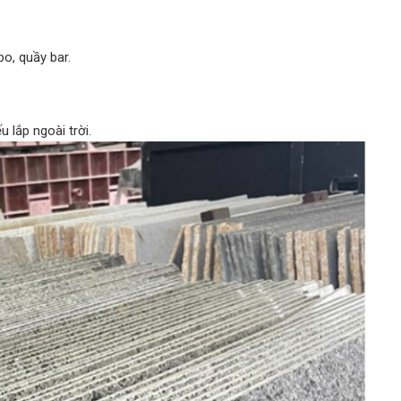
bo, quầy bar.
 lắp ngoài trời.