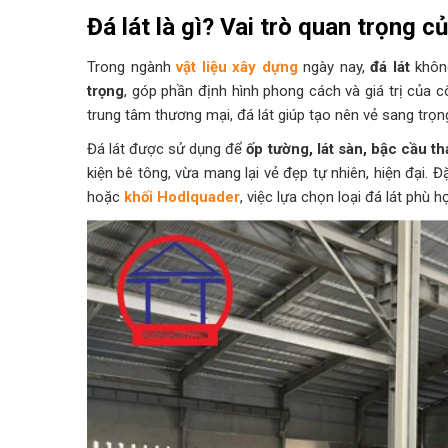
Đá lát là gì? Vai trò quan trọng c
Trong ngành
vật liệu xây dựng
ngày nay,
đá lát
không
trọng
, góp phần định hình phong cách và giá trị của c
trung tâm thương mại, đá lát giúp tạo nên vẻ sang trọn
Đá lát được sử dụng để
ốp tường, lát sàn, bậc cầu th
kiện bê tông, vừa mang lại vẻ đẹp tự nhiên, hiện đại. 
hoặc
khối Hodlquader
, việc lựa chọn loại đá lát phù