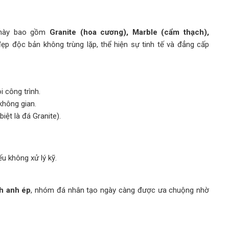
á này bao gồm
Granite (hoa cương), Marble (cẩm thạch),
ẹp độc bản không trùng lặp, thể hiện sự tinh tế và đẳng cấp
 công trình.
không gian.
iệt là đá Granite).
 không xử lý kỹ.
ch anh ép
, nhóm đá nhân tạo ngày càng được ưa chuộng nhờ