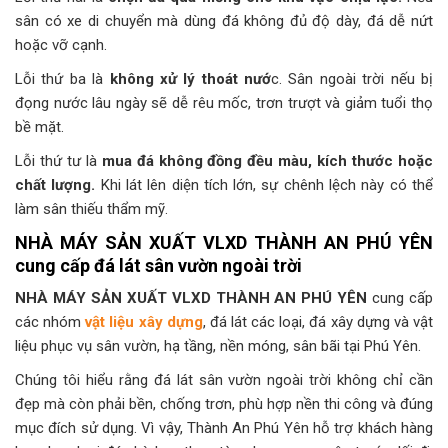
sân có xe di chuyển mà dùng đá không đủ độ dày, đá dễ nứt
hoặc vỡ cạnh.
Lỗi thứ ba là
không xử lý thoát nướ
c. Sân ngoài trời nếu bị
đọng nước lâu ngày sẽ dễ rêu mốc, trơn trượt và giảm tuổi thọ
bề mặt.
Lỗi thứ tư là
mua đá không đồng đều màu, kích thước hoặc
chất lượng.
Khi lát lên diện tích lớn, sự chênh lệch này có thể
làm sân thiếu thẩm mỹ.
NHÀ MÁY SẢN XUẤT VLXD THÀNH AN PHÚ YÊN
cung cấp đá lát sân vườn ngoài trời
NHÀ MÁY SẢN XUẤT VLXD THÀNH AN PHÚ YÊN
cung cấp
các nhóm
vật liệu xây dựng
, đá lát các loại, đá xây dựng và vật
liệu phục vụ sân vườn, hạ tầng, nền móng, sân bãi tại Phú Yên.
Chúng tôi hiểu rằng đá lát sân vườn ngoài trời không chỉ cần
đẹp mà còn phải bền, chống trơn, phù hợp nền thi công và đúng
mục đích sử dụng. Vì vậy, Thành An Phú Yên hỗ trợ khách hàng