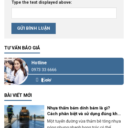
Type the text displayed above:
TƯ VẤN BÁO GIÁ
Hotline
0973 33 6666
BÀI VIẾT MỚI
Nhựa thấm bám dính bám là gì?
Cách phân biệt và sử dụng đúng khi
thi công bê tông nhựa
Một tuyến đường vừa thảm bê tông nhựa
nóng nhưng nhanh bong tróc có thể...