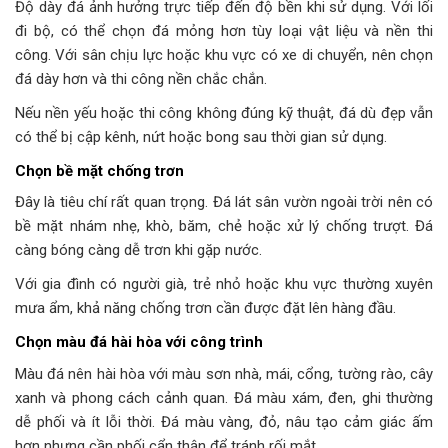
Độ dày đá ảnh hưởng trực tiếp đến độ bền khi sử dụng. Với lối
đi bộ, có thể chọn đá mỏng hơn tùy loại vật liệu và nền thi
công. Với sân chịu lực hoặc khu vực có xe di chuyển, nên chọn
đá dày hơn và thi công nền chắc chắn.
Nếu nền yếu hoặc thi công không đúng kỹ thuật, đá dù đẹp vẫn
có thể bị cập kênh, nứt hoặc bong sau thời gian sử dụng.
Chọn bề mặt chống trơn
Đây là tiêu chí rất quan trọng. Đá lát sân vườn ngoài trời nên có
bề mặt nhám nhẹ, khò, băm, chẻ hoặc xử lý chống trượt. Đá
càng bóng càng dễ trơn khi gặp nước.
Với gia đình có người già, trẻ nhỏ hoặc khu vực thường xuyên
mưa ẩm, khả năng chống trơn cần được đặt lên hàng đầu.
Chọn màu đá hài hòa với công trình
Màu đá nên hài hòa với màu sơn nhà, mái, cổng, tường rào, cây
xanh và phong cách cảnh quan. Đá màu xám, đen, ghi thường
dễ phối và ít lỗi thời. Đá màu vàng, đỏ, nâu tạo cảm giác ấm
hơn nhưng cần phối cẩn thận để tránh rối mắt.