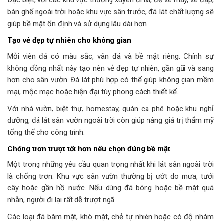
Đặc biệt, với các khu vực thường xuyên đi lại, để xe máy, xe đạp,
bàn ghế ngoài trời hoặc khu vực sân trước, đá lát chất lượng sẽ
giúp bề mặt ổn định và sử dụng lâu dài hơn.
Tạo vẻ đẹp tự nhiên cho không gian
Mỗi viên đá có màu sắc, vân đá và bề mặt riêng. Chính sự
không đồng nhất này tạo nên vẻ đẹp tự nhiên, gần gũi và sang
hơn cho sân vườn. Đá lát phù hợp có thể giúp không gian mềm
mại, mộc mạc hoặc hiện đại tùy phong cách thiết kế.
Với nhà vườn, biệt thự, homestay, quán cà phê hoặc khu nghỉ
dưỡng, đá lát sân vườn ngoài trời còn giúp nâng giá trị thẩm mỹ
tổng thể cho công trình.
Chống trơn trượt tốt hơn nếu chọn đúng bề mặt
Một trong những yêu cầu quan trọng nhất khi lát sân ngoài trời
là chống trơn. Khu vực sân vườn thường bị ướt do mưa, tưới
cây hoặc gần hồ nước. Nếu dùng đá bóng hoặc bề mặt quá
nhẵn, người đi lại rất dễ trượt ngã.
Các loại đá băm mặt, khò mặt, chẻ tự nhiên hoặc có độ nhám