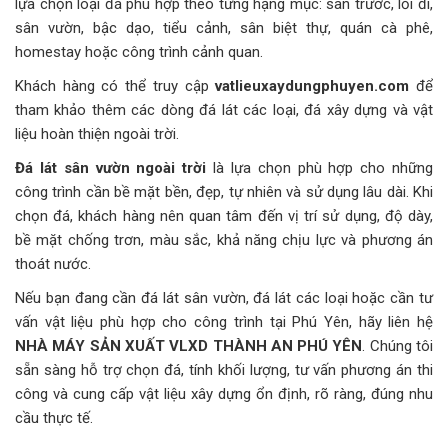
lựa chọn loại đá phù hợp theo từng hạng mục: sân trước, lối đi,
sân vườn, bậc dạo, tiểu cảnh, sân biệt thự, quán cà phê,
homestay hoặc công trình cảnh quan.
Khách hàng có thể truy cập
vatlieuxaydungphuyen.com
để
tham khảo thêm các dòng đá lát các loại, đá xây dựng và vật
liệu hoàn thiện ngoài trời.
Đá lát sân vườn ngoài trời
là lựa chọn phù hợp cho những
công trình cần bề mặt bền, đẹp, tự nhiên và sử dụng lâu dài. Khi
chọn đá, khách hàng nên quan tâm đến vị trí sử dụng, độ dày,
bề mặt chống trơn, màu sắc, khả năng chịu lực và phương án
thoát nước.
Nếu bạn đang cần đá lát sân vườn, đá lát các loại hoặc cần tư
vấn vật liệu phù hợp cho công trình tại Phú Yên, hãy liên hệ
NHÀ MÁY SẢN XUẤT VLXD THÀNH AN PHÚ YÊN
. Chúng tôi
sẵn sàng hỗ trợ chọn đá, tính khối lượng, tư vấn phương án thi
công và cung cấp vật liệu xây dựng ổn định, rõ ràng, đúng nhu
cầu thực tế.