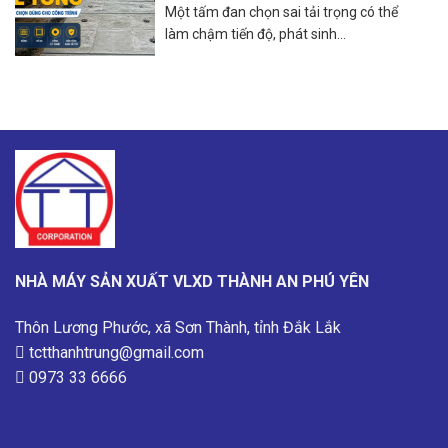
công trình
Một tấm đan chọn sai tải trọng có thể
làm chậm tiến độ, phát sinh...
NHÀ MÁY SẢN XUẤT VLXD THÀNH AN PHÚ YÊN
Thôn Lương Phước, xã Sơn Thành, tỉnh Đắk Lắk
tctthanhtrung@gmail.com
0973 33 6666