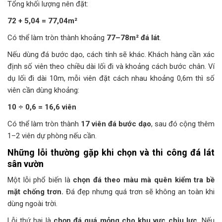
Tổng khối lượng nên đặt:
72 + 5,04 = 77,04m²
Có thể làm tròn thành khoảng
77–78m² đá lát
.
Nếu dùng đá bước dạo, cách tính sẽ khác. Khách hàng cần xác
định số viên theo chiều dài lối đi và khoảng cách bước chân. Ví
dụ lối đi dài 10m, mỗi viên đặt cách nhau khoảng 0,6m thì số
viên cần dùng khoảng:
10 ÷ 0,6 = 16,6 viên
Có thể làm tròn thành
17 viên đá bước dạo
, sau đó cộng thêm
1–2 viên dự phòng nếu cần.
Những lỗi thường gặp khi chọn và thi công đá lát
sân vườn
Một lỗi phổ biến là
chọn đá theo màu mà quên kiểm tra bề
mặt chống trơn.
Đá đẹp nhưng quá trơn sẽ không an toàn khi
dùng ngoài trời.
Lỗi thứ hai là
chọn đá quá mỏng cho khu vực chịu lực.
Nếu