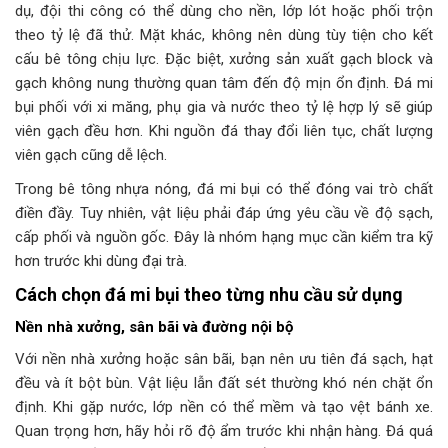
dụ, đội thi công có thể dùng cho nền, lớp lót hoặc phối trộn
theo tỷ lệ đã thử. Mặt khác, không nên dùng tùy tiện cho kết
cấu bê tông chịu lực. Đặc biệt, xưởng sản xuất gạch block và
gạch không nung thường quan tâm đến độ mịn ổn định. Đá mi
bụi phối với xi măng, phụ gia và nước theo tỷ lệ hợp lý sẽ giúp
viên gạch đều hơn. Khi nguồn đá thay đổi liên tục, chất lượng
viên gạch cũng dễ lệch.
Trong bê tông nhựa nóng, đá mi bụi có thể đóng vai trò chất
điền đầy. Tuy nhiên, vật liệu phải đáp ứng yêu cầu về độ sạch,
cấp phối và nguồn gốc. Đây là nhóm hạng mục cần kiểm tra kỹ
hơn trước khi dùng đại trà.
Cách chọn đá mi bụi theo từng nhu cầu sử dụng
Nền nhà xưởng, sân bãi và đường nội bộ
Với nền nhà xưởng hoặc sân bãi, bạn nên ưu tiên đá sạch, hạt
đều và ít bột bùn. Vật liệu lẫn đất sét thường khó nén chặt ổn
định. Khi gặp nước, lớp nền có thể mềm và tạo vệt bánh xe.
Quan trọng hơn, hãy hỏi rõ độ ẩm trước khi nhận hàng. Đá quá