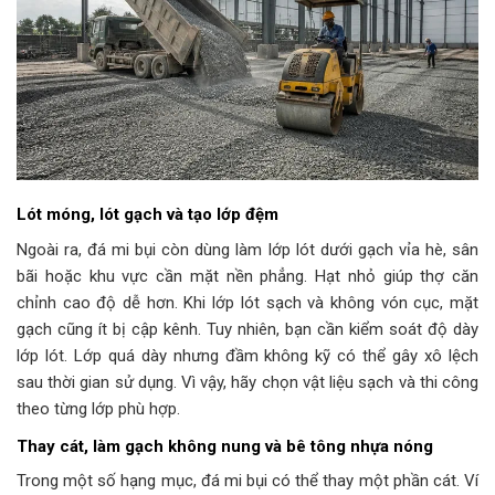
Lót móng, lót gạch và tạo lớp đệm
Ngoài ra, đá mi bụi còn dùng làm lớp lót dưới gạch vỉa hè, sân
bãi hoặc khu vực cần mặt nền phẳng. Hạt nhỏ giúp thợ căn
chỉnh cao độ dễ hơn. Khi lớp lót sạch và không vón cục, mặt
gạch cũng ít bị cập kênh. Tuy nhiên, bạn cần kiểm soát độ dày
lớp lót. Lớp quá dày nhưng đầm không kỹ có thể gây xô lệch
sau thời gian sử dụng. Vì vậy, hãy chọn vật liệu sạch và thi công
theo từng lớp phù hợp.
Thay cát, làm gạch không nung và bê tông nhựa nóng
Trong một số hạng mục, đá mi bụi có thể thay một phần cát. Ví