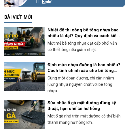
BÀI VIẾT MỚI
Nhiệt độ thi công bê tông nhựa bao
nhiêu là đạt? Quy định và cách kiểm
soát thực tế
Một mẻ bê tông nhựa đạt cấp phối vẫn
có thể hỏng nếu giảm nhiệt...
Định mức nhựa đường là bao nhiêu?
Cách tính chính xác cho bê tông
nhựa nóng
Cùng một đoạn đường, chỉ cần nhầm
lượng nhựa nguyên chất với bê tông
nhựa...
Sửa chữa ổ gà mặt đường đúng kỹ
thuật, hạn chế tái hư hỏng
Một ổ gà nhỏ trên mặt đường có thể biến
thành mảng hư hỏng lớn...