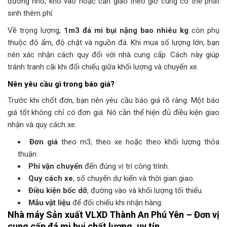
đường nhỏ, khó vào hoặc cần giao theo giờ cũng có thể phát
sinh thêm phí.
Về trọng lượng,
1m3 đá mi bụi nặng bao nhiêu kg
còn phụ
thuộc độ ẩm, độ chặt và nguồn đá. Khi mua số lượng lớn, bạn
nên xác nhận cách quy đổi với nhà cung cấp. Cách này giúp
tránh tranh cãi khi đối chiếu giữa khối lượng và chuyến xe.
Nên yêu cầu gì trong báo giá?
Trước khi chốt đơn, bạn nên yêu cầu báo giá rõ ràng. Một báo
giá tốt không chỉ có đơn giá. Nó cần thể hiện đủ điều kiện giao
nhận và quy cách xe.
Đơn giá
theo m3, theo xe hoặc theo khối lượng thỏa
thuận.
Phí vận chuyển
đến đúng vị trí công trình.
Quy cách xe
, số chuyến dự kiến và thời gian giao.
Điều kiện bốc dỡ
, đường vào và khối lượng tối thiểu.
Mẫu vật liệu
để đối chiếu khi nhận hàng.
Nhà máy Sản xuất VLXD Thành An Phú Yên – Đơn vị
cung cấp đá mi bụi chất lượng, uy tín