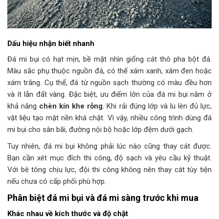
Dấu hiệu nhận biết nhanh
Đá mi bụi có hạt mịn, bề mặt nhìn giống cát thô pha bột đá.
Màu sắc phụ thuộc nguồn đá, có thể xám xanh, xám đen hoặc
xám trắng. Cụ thể, đá từ nguồn sạch thường có màu đều hơn
và ít lẫn đất vàng. Đặc biệt, ưu điểm lớn của đá mi bụi nằm ở
khả năng
chèn kín khe rỗng
. Khi rải đúng lớp và lu lèn đủ lực,
vật liệu tạo mặt nền khá chặt. Vì vậy, nhiều công trình dùng đá
mi bụi cho sân bãi, đường nội bộ hoặc lớp đệm dưới gạch.
Tuy nhiên, đá mi bụi không phải lúc nào cũng thay cát được.
Bạn cần xét mục đích thi công, độ sạch và yêu cầu kỹ thuật.
Với bê tông chịu lực, đội thi công không nên thay cát tùy tiện
nếu chưa có cấp phối phù hợp.
Phân biệt đá mi bụi và đá mi sàng trước khi mua
Khác nhau về kích thước và độ chặt