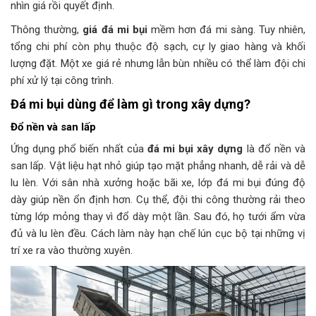
nhìn giá rồi quyết định.
Thông thường,
giá đá mi bụi
mềm hơn đá mi sàng. Tuy nhiên,
tổng chi phí còn phụ thuộc độ sạch, cự ly giao hàng và khối
lượng đặt. Một xe giá rẻ nhưng lẫn bùn nhiều có thể làm đội chi
phí xử lý tại công trình.
Đá mi bụi dùng để làm gì trong xây dựng?
Đổ nền và san lấp
Ứng dụng phổ biến nhất của
đá mi bụi xây dựng
là đổ nền và
san lấp. Vật liệu hạt nhỏ giúp tạo mặt phẳng nhanh, dễ rải và dễ
lu lèn. Với sân nhà xưởng hoặc bãi xe, lớp đá mi bụi đúng độ
dày giúp nền ổn định hơn. Cụ thể, đội thi công thường rải theo
từng lớp mỏng thay vì đổ dày một lần. Sau đó, họ tưới ẩm vừa
đủ và lu lèn đều. Cách làm này hạn chế lún cục bộ tại những vị
trí xe ra vào thường xuyên.