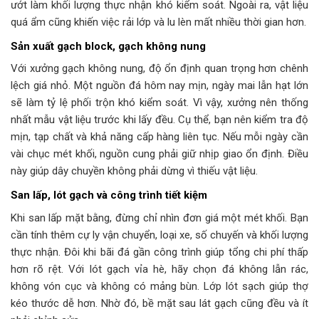
ướt làm khối lượng thực nhận khó kiểm soát. Ngoài ra, vật liệu
quá ẩm cũng khiến việc rải lớp và lu lèn mất nhiều thời gian hơn.
Sản xuất gạch block, gạch không nung
Với xưởng gạch không nung, độ ổn định quan trọng hơn chênh
lệch giá nhỏ. Một nguồn đá hôm nay mịn, ngày mai lẫn hạt lớn
sẽ làm tỷ lệ phối trộn khó kiểm soát. Vì vậy, xưởng nên thống
nhất mẫu vật liệu trước khi lấy đều. Cụ thể, bạn nên kiểm tra độ
mịn, tạp chất và khả năng cấp hàng liên tục. Nếu mỗi ngày cần
vài chục mét khối, nguồn cung phải giữ nhịp giao ổn định. Điều
này giúp dây chuyền không phải dừng vì thiếu vật liệu.
San lấp, lót gạch và công trình tiết kiệm
Khi san lấp mặt bằng, đừng chỉ nhìn đơn giá một mét khối. Bạn
cần tính thêm cự ly vận chuyển, loại xe, số chuyến và khối lượng
thực nhận. Đôi khi bãi đá gần công trình giúp tổng chi phí thấp
hơn rõ rệt. Với lót gạch vỉa hè, hãy chọn đá không lẫn rác,
không vón cục và không có mảng bùn. Lớp lót sạch giúp thợ
kéo thước dễ hơn. Nhờ đó, bề mặt sau lát gạch cũng đều và ít