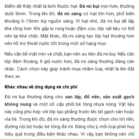
Điểm dễ thấy nhất là kích thước hạt.
Đá mi bụi
mịn hơn, thường
dưới 5mm. Trong khi đó,
đá mi sàng
có hạt lớn hơn, phổ biến
khoảng 6-15mm tùy nguồn sàng. Vì hạt nhỏ, đá mi bụi dễ lấp
khe rỗng hơn. Khi gặp lu rung hoặc đầm cóc, lớp vật liệu có thể
nén lại khá chắc. Mặt khác, đá mi sàng tạo lớp hạt thoáng hơn
nên hỗ trợ thoát nước tốt trong một số hạng mục.
Nếu cần bề mặt mịn và chặt, bạn nên ưu tiên đá mi bụi. Nếu cần
lớp đệm thoáng, ít giữ nước hơn, đá mi sàng thường đáng cân
nhắc. Cách chọn này giúp tránh mua nhầm loại, nhất là khi đặt
theo xe.
Khác nhau về ứng dụng và chi phí
Đá mi bụi thường dùng cho
san lấp, đổ nền, sản xuất gạch
không nung
và một số cấp phối bê tông nhựa nóng. Vật liệu
này cũng phù hợp với lớp tạo phẳng trước khi lát gạch sân hoặc
vỉa hè. Trong khi đó, đá mi sàng thường được chọn cho lót nền,
đường nội bộ hoặc bê tông đá mi. Đáng chú ý, mỗi loại phát huy
hiệu quả trong điều kiện khác nhau. Vì vậy, bạn không nên chỉ