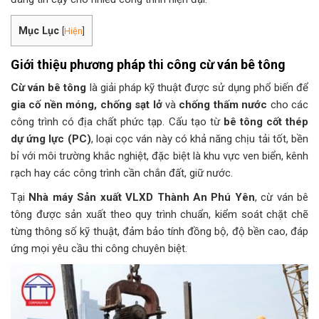
Mục Lục
[
Hiện
]
Giới thiệu phương pháp thi công cừ ván bê tông
Cừ ván bê tông
là giải pháp kỹ thuật được sử dụng phổ biến để
gia cố nền móng, chống sạt lở
và
chống thấm nước
cho các
công trình có địa chất phức tạp. Cấu tạo từ
bê tông cốt thép
dự ứng lực (PC)
, loại cọc ván này có khả năng chịu tải tốt, bền
bỉ với môi trường khắc nghiệt, đặc biệt là khu vực ven biển, kênh
rạch hay các công trình cần chắn đất, giữ nước.
Tại
Nhà máy Sản xuất VLXD Thành An Phú Yên
, cừ ván bê
tông được sản xuất theo quy trình chuẩn, kiểm soát chặt chẽ
từng thông số kỹ thuật, đảm bảo tính đồng bộ, độ bền cao, đáp
ứng mọi yêu cầu thi công chuyên biệt.