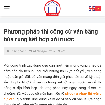
Skip
to
content
Phương pháp thi công cừ ván bằng
búa rung kết hợp xói nước
Trương Loan
14 Tháng 8, 2025
693
Mỗi công trình xây dựng đều cần một nền móng vững chắc để
đảm bảo độ bền lâu dài. Với những khu vực đất yếu, ven sông
hoặc cần giữ đất, cừ ván mang đến giải pháp tối ưu về kỹ thuật
lẫn chi phí. Nhờ khả năng chống sạt lở, ngăn nước và dễ thi
công ở địa hình hẹp, phương pháp này ngày càng được ưa
chuộng. Bài viết sau sẽ giúp bạn hiểu rõ
phương pháp thi công
cừ ván
, quy trình, ứng dụng và lý do vì sao cừ ván là lựa chọn
đáng tin cậy cho nhiều công trình hiện đại.