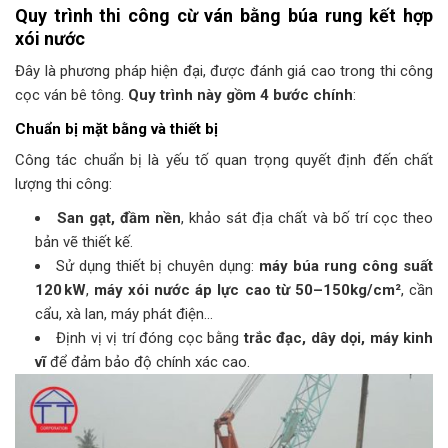
Quy trình thi công cừ ván bằng búa rung kết hợp
xói nước
Đây là phương pháp hiện đại, được đánh giá cao trong thi công
cọc ván bê tông.
Quy trình này gồm 4 bước chính
:
Chuẩn bị mặt bằng và thiết bị
Công tác chuẩn bị là yếu tố quan trọng quyết định đến chất
lượng thi công:
San gạt, đầm nền
, khảo sát địa chất và bố trí cọc theo
bản vẽ thiết kế.
Sử dụng thiết bị chuyên dụng:
máy búa rung công suất
120 kW
,
máy xói nước áp lực cao từ 50–150kg/cm²
, cần
cẩu, xà lan, máy phát điện…
Định vị vị trí đóng cọc bằng
trắc đạc, dây dọi, máy kinh
vĩ
để đảm bảo độ chính xác cao.