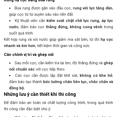
Búa rung được gắn vào đầu cọc,
rung với lực tăng dần
,
giúp cọc từ từ xuyên sâu vào nền đất.
Kỹ thuật viên cần
kiểm soát chặt chẽ lực rung, áp lực
nước
, đảm bảo cọc
thẳng đứng, không cong vênh
trong
suốt quá trình.
Kết hợp rung và xói nước giúp giảm ma sát bên, từ đó
hạ cọc
nhanh và êm hơn
, tiết kiệm thời gian và công sức.
Căn chỉnh vị trí và ghép nối
Sau mỗi cọc, cần kiểm tra lại tim, độ thẳng đứng và
ghép
nối chuẩn xác
với cọc tiếp theo.
Các cọc cần được lắp đặt khít sát,
không có khe hở
,
đảm bảo tạo thành
bức tường chắn liên tục, chắc chắn và
đồng bộ.
Những lưu ý cần thiết khi thi công
Để đảm bảo an toàn và chất lượng công trình, trong quá trình
thi công cần đặc biệt chú ý: