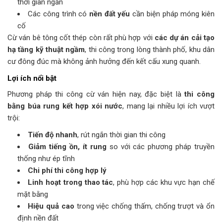
thời gian ngắn
Các công trình có
nền đất yếu
cần biện pháp móng kiên
cố
Cừ ván bê tông cốt thép còn rất phù hợp với
các dự án cải tạo
hạ tầng kỹ thuật ngầm
, thi công trong lòng thành phố, khu dân
cư đông đúc mà không ảnh hưởng đến kết cấu xung quanh.
Lợi ích nổi bật
Phương pháp thi công cừ ván hiện nay, đặc biệt là
thi công
bằng búa rung kết hợp xói nước
, mang lại nhiều lợi ích vượt
trội:
Tiến độ nhanh
, rút ngắn thời gian thi công
Giảm tiếng ồn, ít rung
so với các phương pháp truyền
thống như ép tĩnh
Chi phí thi công hợp lý
Linh hoạt trong thao tác
, phù hợp các khu vực hạn chế
mặt bằng
Hiệu quả cao
trong việc chống thấm, chống trượt và ổn
định nền đất