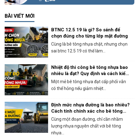
BÀI VIẾT MỚI
BTNC 12.5 19 là gì? So sánh để
chọn đúng cho từng lớp mặt đường
Cùng là bê tông nhựa chặt, nhưng chọn
sai btnc 12.5 19 có thể làm...
Nhiệt độ thi công bê tông nhựa bao
nhiêu là đạt? Quy định và cách kiểm
soát thực tế
Một mẻ bê tông nhựa đạt cấp phối vẫn
có thể hỏng nếu giảm nhiệt...
Định mức nhựa đường là bao nhiêu?
Cách tính chính xác cho bê tông
nhựa nóng
Cùng một đoạn đường, chỉ cần nhầm
lượng nhựa nguyên chất với bê tông
nhựa...