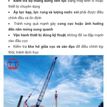
Kiểm tra độ thẳng đứng liên tục
bằng máy kinh vĩ hoặc
thiết bị chuyên dụng
Áp lực kẹp, lực rung và lượng nước xói
phải được điều
chỉnh đều và ổn định
Tránh rung quá mạnh gây
cong cọc hoặc ảnh hưởng
đến nền móng xung quanh
Vận hành thiết bị đúng kỹ thuật
, không để va đập mạnh
vào đầu cọc
Kiểm tra
khe hở giữa cọc và sàn đạo
để điều chỉnh kịp
thời, tránh lệch trục