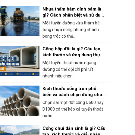
Nhựa thấm bám dính bám là
gì? Cách phân biệt và sử dụng
đúng khi thi công bê tông
Một tuyến đường vừa thảm bê
nhựa
tông nhựa nóng nhưng nhanh
bong tróc có thể...
Cống hộp đôi là gì? Cấu tạo,
kích thước và ứng dụng thực
tế
Một tuyến thoát nước ngang
đường có thể đội chi phí rất
nhanh nếu chọn...
Kích thước cống tròn phổ
biến và cách chọn đúng cho
công trình
Chọn sai một đốt cống D600 hay
D1000 có thể kéo cả tuyến thoát
nước...
Cống chui dân sinh là gì? Cấu
tạo, kích thước và giải pháp