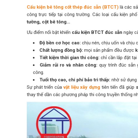
Cấu kiện bê tông cốt thép đúc sẵn (BTCT)
là các s
công trực tiếp tại công trường. Các loại cấu kiện ph
tường, cột bê tông…
Ưu điểm nổi bật khiến
cấu kiện BTCT đúc sẵn
ngày cà
Độ bền cơ học cao:
chịu nén, chịu uốn và chịu cắ
Chất lượng đồng bộ:
mọi sản phẩm đều được
k
Tiết kiệm thời gian thi công:
chỉ cần lắp đặt tại
Giảm rủi ro và nhân công:
quy trình đúc sẵn
công.
Tuổi thọ cao, chi phí bảo trì thấp:
nhờ sử dụng v
Sự phát triển của
vật liệu xây dựng
tiên tiến đã giúp
thay thế dần các phương pháp thi công truyền thống nhi