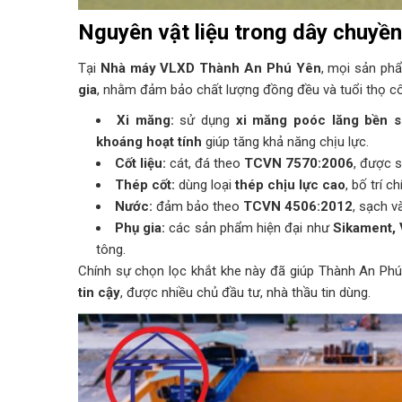
Nguyên vật liệu trong dây chuyề
Tại
Nhà máy VLXD Thành An Phú Yên
, mọi sản ph
gia
, nhằm đảm bảo chất lượng đồng đều và tuổi thọ cô
Xi măng:
sử dụng
xi măng poóc lăng bền s
khoáng hoạt tính
giúp tăng khả năng chịu lực.
Cốt liệu:
cát, đá theo
TCVN 7570:2006
, được s
Thép cốt:
dùng loại
thép chịu lực cao
, bố trí c
Nước:
đảm bảo theo
TCVN 4506:2012
, sạch v
Phụ gia:
các sản phẩm hiện đại như
Sikament, 
tông.
Chính sự chọn lọc khắt khe này đã giúp Thành An Ph
tin cậy
, được nhiều chủ đầu tư, nhà thầu tin dùng.