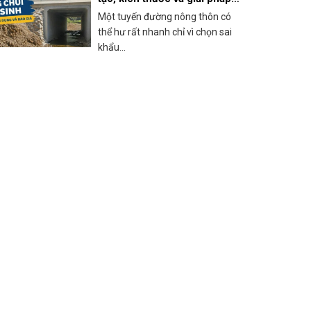
thi công thực tế
Một tuyến đường nông thôn có
thể hư rất nhanh chỉ vì chọn sai
khẩu...