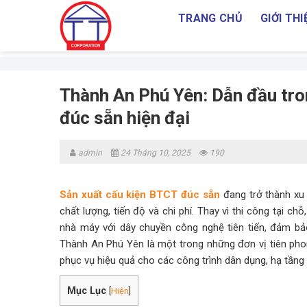
Skip
TRANG CHỦ
GIỚI THI
to
content
Thành An Phú Yên: Dẫn đầu tro
đúc sẵn hiện đại
admin
24 Tháng 10, 2025
190
Sản xuất cấu kiện BTCT đúc sẵn
đang trở thành xu 
chất lượng, tiến độ và chi phí. Thay vì thi công tại c
nhà máy với dây chuyền công nghệ tiên tiến, đảm b
Thành An Phú Yên là một trong những đơn vị tiên pho
phục vụ hiệu quả cho các công trình dân dụng, hạ tầng
Mục Lục
[
Hiện
]