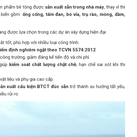
ản phẩm bê tông được
sản xuất sẵn trong nhà máy
, thay vì thi
ổ biến gồm:
ống cống, tấm đan, bó vỉa, trụ rào, móng, dầm,
ng được lựa chọn trong các dự án xây dựng hiện đại:
t tốt, phù hợp với nhiều loại công trình.
iểm định nghiêm ngặt theo TCVN 5574:2012
.
 công trường, giảm đáng kể tiến độ và chi phí.
 giúp
kiểm soát chất lượng chặt chẽ
, hạn chế sai sót khi thi
ật liệu và phụ gia cao cấp.
sản xuất cấu kiện BTCT đúc sẵn
trở thành xu hướng tất yếu,
ều rủi ro.