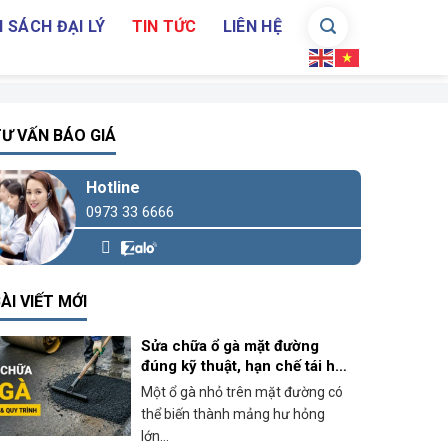
 SÁCH ĐẠI LÝ
TIN TỨC
LIÊN HỆ
Ư VẤN BÁO GIÁ
Hotline
0973 33 6666
ÀI VIẾT MỚI
Sửa chữa ổ gà mặt đường
đúng kỹ thuật, hạn chế tái hư
hỏng
Một ổ gà nhỏ trên mặt đường có
thể biến thành mảng hư hỏng
lớn...