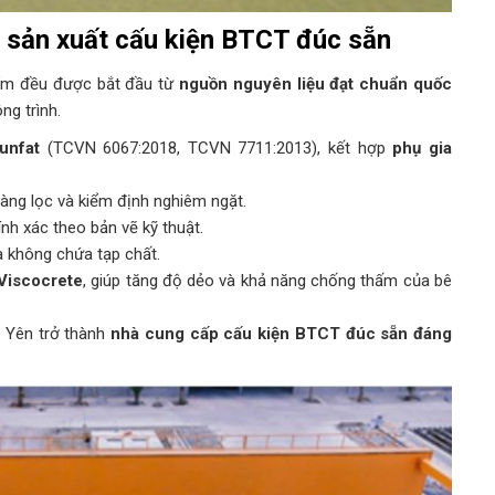
n sản xuất cấu kiện BTCT đúc sẵn
ẩm đều được bắt đầu từ
nguồn nguyên liệu đạt chuẩn quốc
ng trình.
unfat
(TCVN 6067:2018, TCVN 7711:2013), kết hợp
phụ gia
àng lọc và kiểm định nghiêm ngặt.
hính xác theo bản vẽ kỹ thuật.
à không chứa tạp chất.
Viscocrete
, giúp tăng độ dẻo và khả năng chống thấm của bê
ú Yên trở thành
nhà cung cấp cấu kiện BTCT đúc sẵn đáng