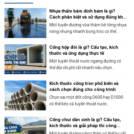
Nhựa thấm bám dính bám là gì?
Cách phân biệt và sử dụng đúng khi
thi công bê tông nhựa
Một tuyến đường vừa thảm bê tông nhựa
nóng nhưng nhanh bong tróc có thể...
Cống hộp đôi là gì? Cấu tạo, kích
thước và ứng dụng thực tế
Một tuyến thoát nước ngang đường có
thể đội chi phí rất nhanh nếu chọn...
Kích thước cống tròn phổ biến và
cách chọn đúng cho công trình
Chọn sai một đốt cống D600 hay D1000
có thể kéo cả tuyến thoát nước...
Cống chui dân sinh là gì? Cấu tạo,
kích thước và giải pháp thi công
thực tế
Một tuyến đường nông thôn có thể hư rất