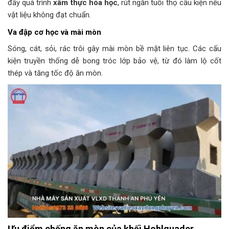
đẩy quá trình
xâm thực hóa học
, rút ngắn tuổi thọ cấu kiện nếu
vật liệu không đạt chuẩn.
Va đập cơ học và mài mòn
Sóng, cát, sỏi, rác trôi gây mài mòn bề mặt liên tục. Các cấu
kiện truyền thống dễ bong tróc lớp bảo vệ, từ đó làm lộ cốt
thép và tăng tốc độ ăn mòn.
Ưu điểm chống ăn mòn của khối Hohlquader