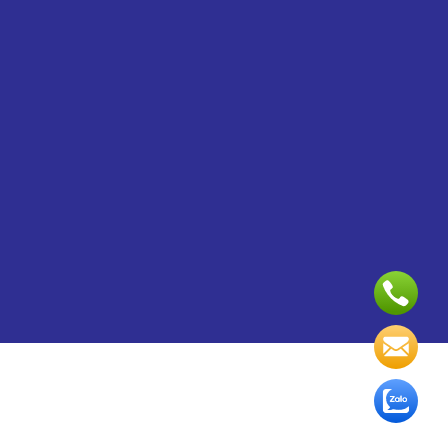
Copyright 2024 ©
Dịch vụ quản trị website
và
Thiết kế
Webite
bởi VinaSite.com.vn