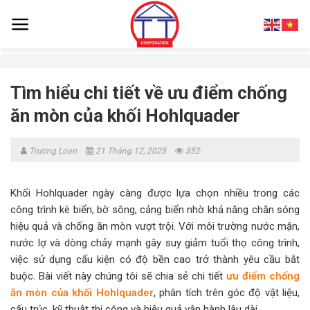
Skip
to
content
Tìm hiểu chi tiết về ưu điểm chống
ăn mòn của khối Hohlquader
Trương Loan
21 Tháng 12, 2025
352
Khối Hohlquader ngày càng được lựa chọn nhiều trong các
công trình kè biển, bờ sông, cảng biển nhờ khả năng chắn sóng
hiệu quả và chống ăn mòn vượt trội. Với môi trường nước mặn,
nước lợ và dòng chảy mạnh gây suy giảm tuổi thọ công trình,
việc sử dụng cấu kiện có độ bền cao trở thành yêu cầu bắt
buộc. Bài viết này chúng tôi sẽ chia sẻ chi tiết
ưu điểm chống
ăn mòn của khối Hohlquader
, phân tích trên góc độ vật liệu,
cấu trúc, kỹ thuật thi công và hiệu quả vận hành lâu dài.