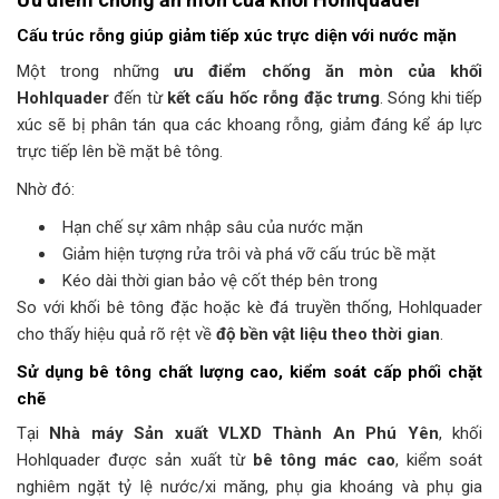
Cấu trúc rỗng giúp giảm tiếp xúc trực diện với nước mặn
Một trong những
ưu điểm chống ăn mòn của khối
Hohlquader
đến từ
kết cấu hốc rỗng đặc trưng
. Sóng khi tiếp
xúc sẽ bị phân tán qua các khoang rỗng, giảm đáng kể áp lực
trực tiếp lên bề mặt bê tông.
Nhờ đó:
Hạn chế sự xâm nhập sâu của nước mặn
Giảm hiện tượng rửa trôi và phá vỡ cấu trúc bề mặt
Kéo dài thời gian bảo vệ cốt thép bên trong
So với khối bê tông đặc hoặc kè đá truyền thống, Hohlquader
cho thấy hiệu quả rõ rệt về
độ bền vật liệu theo thời gian
.
Sử dụng bê tông chất lượng cao, kiểm soát cấp phối chặt
chẽ
Tại
Nhà máy Sản xuất VLXD Thành An Phú Yên
, khối
Hohlquader được sản xuất từ
bê tông mác cao
, kiểm soát
nghiêm ngặt tỷ lệ nước/xi măng, phụ gia khoáng và phụ gia