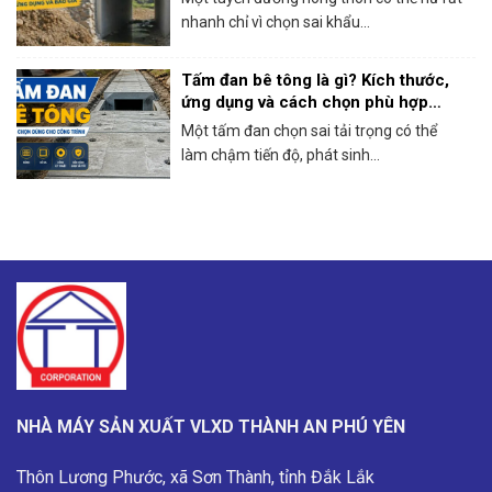
nhanh chỉ vì chọn sai khẩu...
Tấm đan bê tông là gì? Kích thước,
ứng dụng và cách chọn phù hợp
công trình
Một tấm đan chọn sai tải trọng có thể
làm chậm tiến độ, phát sinh...
NHÀ MÁY SẢN XUẤT VLXD THÀNH AN PHÚ YÊN
Thôn Lương Phước, xã Sơn Thành, tỉnh Đắk Lắk