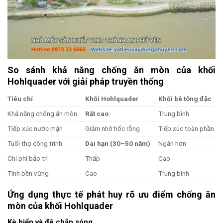
So sánh khả năng chống ăn mòn của khối
Hohlquader với giải pháp truyền thống
Tiêu chí
Khối Hohlquader
Khối bê tông đặc
Khả năng chống ăn mòn
Rất cao
Trung bình
Tiếp xúc nước mặn
Giảm nhờ hốc rỗng
Tiếp xúc toàn phần
Tuổi thọ công trình
Dài hạn (30–50 năm)
Ngắn hơn
Chi phí bảo trì
Thấp
Cao
Tính bền vững
Cao
Trung bình
Ứng dụng thực tế phát huy rõ ưu điểm chống ăn
mòn của khối Hohlquader
Kè biển và đê chắn sóng