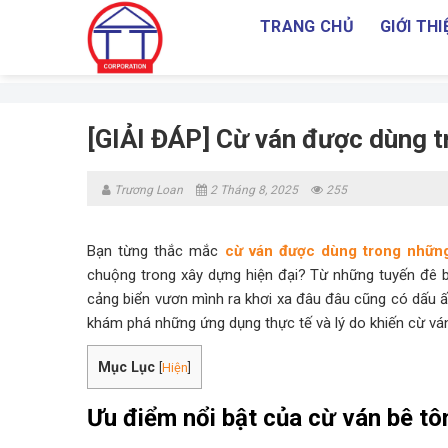
Skip
TRANG CHỦ
GIỚI THI
to
content
[GIẢI ĐÁP] Cừ ván được dùng t
Trương Loan
2 Tháng 8, 2025
255
Bạn từng thắc mắc
cừ ván được dùng trong những
chuộng trong xây dựng hiện đại? Từ những tuyến đê b
cảng biển vươn mình ra khơi xa đâu đâu cũng có dấu 
khám phá những ứng dụng thực tế và lý do khiến cừ ván
Mục Lục
[
Hiện
]
Ưu điểm nổi bật của cừ ván bê tô