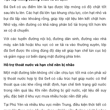
Đá 0x4 có ưu điểm lớn là tạo được lớp móng có độ chặt tốt
sau khi lu lèn. Các hạt đá lớn tạo khung chịu lực, còn hạt nhỏ và
bụi đá lấp vào khoảng rỗng, giúp lớp vật liệu liên kết chặt hơn.
Nhờ vậy, nền đường có khả năng phân bố tải trọng tốt hơn khi
xe cộ di chuyển.
Với các tuyến đường nội bộ, đường dân sinh, đường vào nhà
máy, sân bãi hoặc khu vực có xe tải ra vào thường xuyên, lớp
đá 0x4 được thi công đúng độ dày sẽ giúp hạn chế lún cục bộ
và giảm nguy cơ biến dạng mặt đường phía trên.
Hỗ trợ thoát nước và hạn chế nền bị nhão
Một mặt đường bền không chỉ cần chịu lực tốt mà còn phải xử
lý thoát nước hợp lý. Đá 0x4 có cấu trúc hạt giúp nước có thể
thoát qua các khe rỗng nhất định, hạn chế tình trạng giữ nước
trong nền quá lâu. Khi nền đường bị giữ nước, vật liệu dễ suy
yếu, đặc biệt ở khu vực mưa nhiều hoặc nền đất yếu.
Tại Phú Yên và nhiều khu vực miền Trung, điều kiện thời tiết có