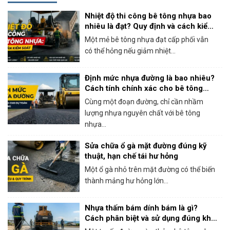
Nhiệt độ thi công bê tông nhựa bao
nhiêu là đạt? Quy định và cách kiểm
soát thực tế
Một mẻ bê tông nhựa đạt cấp phối vẫn
có thể hỏng nếu giảm nhiệt...
Định mức nhựa đường là bao nhiêu?
Cách tính chính xác cho bê tông
nhựa nóng
Cùng một đoạn đường, chỉ cần nhầm
lượng nhựa nguyên chất với bê tông
nhựa...
Sửa chữa ổ gà mặt đường đúng kỹ
thuật, hạn chế tái hư hỏng
Một ổ gà nhỏ trên mặt đường có thể biến
thành mảng hư hỏng lớn...
Nhựa thấm bám dính bám là gì?
Cách phân biệt và sử dụng đúng khi
thi công bê tông nhựa