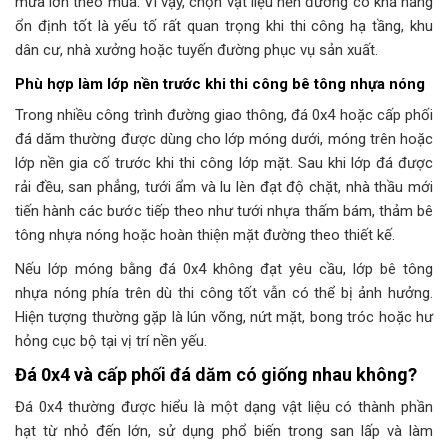
mưa lớn theo mùa. Vì vậy, chọn vật liệu nền đường có khả năng
ổn định tốt là yếu tố rất quan trọng khi thi công hạ tầng, khu
dân cư, nhà xưởng hoặc tuyến đường phục vụ sản xuất.
Phù hợp làm lớp nền trước khi thi công bê tông nhựa nóng
Trong nhiều công trình đường giao thông, đá 0x4 hoặc cấp phối
đá dăm thường được dùng cho lớp móng dưới, móng trên hoặc
lớp nền gia cố trước khi thi công lớp mặt. Sau khi lớp đá được
rải đều, san phẳng, tưới ẩm và lu lèn đạt độ chặt, nhà thầu mới
tiến hành các bước tiếp theo như tưới nhựa thấm bám, thảm bê
tông nhựa nóng hoặc hoàn thiện mặt đường theo thiết kế.
Nếu lớp móng bằng đá 0x4 không đạt yêu cầu, lớp bê tông
nhựa nóng phía trên dù thi công tốt vẫn có thể bị ảnh hưởng.
Hiện tượng thường gặp là lún võng, nứt mặt, bong tróc hoặc hư
hỏng cục bộ tại vị trí nền yếu.
Đá 0x4 và cấp phối đá dăm có giống nhau không?
Đá 0x4 thường được hiểu là một dạng vật liệu có thành phần
hạt từ nhỏ đến lớn, sử dụng phổ biến trong san lấp và làm