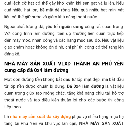
quá lệch cỡ hạt có thể gây khó khăn khi san gạt và lu lèn. Nếu
quá nhiều hạt lớn, bề mặt dễ rỗng. Nếu quá nhiều hạt mịn, vật
liệu có thể giữ nước và giảm khả năng thoát nước.
Ngoài chất lượng đá, yếu tố
nguồn cung
cũng rất quan trọng.
Với công trình làm đường, tiến độ thường liên quan trực tiếp
đến máy móc, nhân công và các hạng mục sau đó. Nếu vật liệu
giao chậm hoặc không ổn định, chi phí thi công có thể tăng lên
đáng kể.
NHÀ MÁY SẢN XUẤT VLXD THÀNH AN PHÚ YÊN
cung cấp đá 0x4 làm đường
Một con đường bền không bắt đầu từ lớp mặt đẹp, mà bắt đầu
từ lớp nền được chuẩn bị đúng.
Đá 0x4 làm đường
là vật liệu
quan trọng giúp tạo móng chắc, tăng khả năng chịu tải, hỗ trợ
thoát nước và tạo điều kiện thuận lợi cho các bước thi công
tiếp theo.
Là
nhà máy sản xuất đá xây dựng
phục vụ nhiều hạng mục hạ
tầng tại Phú Yên và khu vực lân cận,
NHÀ MÁY SẢN XUẤT