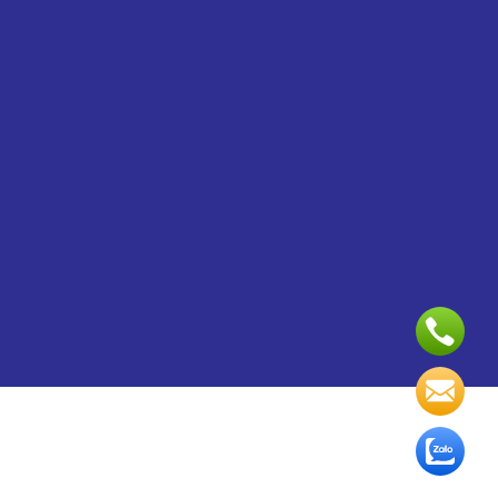
Copyright 2024 ©
Dịch vụ quản trị website
và
Thiết kế
Webite
bởi VinaSite.com.vn