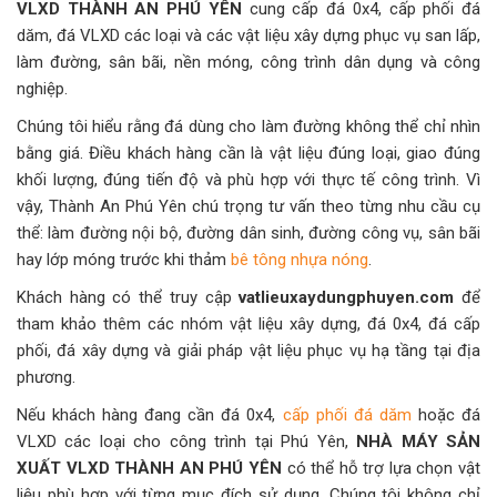
VLXD THÀNH AN PHÚ YÊN
cung cấp đá 0x4, cấp phối đá
dăm, đá VLXD các loại và các vật liệu xây dựng phục vụ san lấp,
làm đường, sân bãi, nền móng, công trình dân dụng và công
nghiệp.
Chúng tôi hiểu rằng đá dùng cho làm đường không thể chỉ nhìn
bằng giá. Điều khách hàng cần là vật liệu đúng loại, giao đúng
khối lượng, đúng tiến độ và phù hợp với thực tế công trình. Vì
vậy, Thành An Phú Yên chú trọng tư vấn theo từng nhu cầu cụ
thể: làm đường nội bộ, đường dân sinh, đường công vụ, sân bãi
hay lớp móng trước khi thảm
bê tông nhựa nóng
.
Khách hàng có thể truy cập
vatlieuxaydungphuyen.com
để
tham khảo thêm các nhóm vật liệu xây dựng, đá 0x4, đá cấp
phối, đá xây dựng và giải pháp vật liệu phục vụ hạ tầng tại địa
phương.
Nếu khách hàng đang cần đá 0x4,
cấp phối đá dăm
hoặc đá
VLXD các loại cho công trình tại Phú Yên,
NHÀ MÁY SẢN
XUẤT VLXD THÀNH AN PHÚ YÊN
có thể hỗ trợ lựa chọn vật
liệu phù hợp với từng mục đích sử dụng. Chúng tôi không chỉ