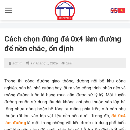
Skip
to
content
Cách chọn đúng đá 0x4 làm đường
để nền chắc, ổn định
admin
19 Tháng 5, 2026
200
Trong thi công đường giao thông, đường nội bộ khu công
nghiệp, sân bãi nhà xưởng hay lối ra vào công trình, phần nền và
móng đường luôn là hạng mục cần được xử lý kỹ. Một tuyến
đường muốn sử dụng lâu dài không chỉ phụ thuộc vào lớp bê
tông nhựa nóng hoặc bê tông xi măng phía trên, mà còn phụ
thuộc rất lớn vào lớp vật liệu nền bên dưới. Trong đó,
đá 0x4
làm đường
là một trong những vật liệu được sử dụng phổ biến
nhờ khả năng tạo độ chặt, chịu lực và hỗ trợ ổn định kết cấu