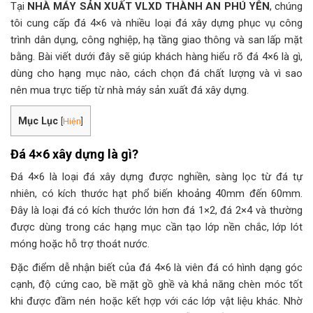
Tại
NHÀ MÁY SẢN XUẤT VLXD THÀNH AN PHÚ YÊN
, chúng
tôi cung cấp đá 4×6 và nhiều loại đá xây dựng phục vụ công
trình dân dụng, công nghiệp, hạ tầng giao thông và san lấp mặt
bằng. Bài viết dưới đây sẽ giúp khách hàng hiểu rõ đá 4×6 là gì,
dùng cho hạng mục nào, cách chọn đá chất lượng và vì sao
nên mua trực tiếp từ nhà máy sản xuất đá xây dựng.
Mục Lục
[
Hiện
]
Đá 4×6 xây dựng là gì?
Đá 4×6 là loại đá xây dựng được nghiền, sàng lọc từ đá tự
nhiên, có kích thước hạt phổ biến khoảng 40mm đến 60mm.
Đây là loại đá có kích thước lớn hơn đá 1×2, đá 2×4 và thường
được dùng trong các hạng mục cần tạo lớp nền chắc, lớp lót
móng hoặc hỗ trợ thoát nước.
Đặc điểm dễ nhận biết của đá 4×6 là viên đá có hình dạng góc
cạnh, độ cứng cao, bề mặt gồ ghề và khả năng chèn móc tốt
khi được đầm nén hoặc kết hợp với các lớp vật liệu khác. Nhờ