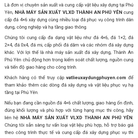
Là đơn vị chuyên sản xuất và cung cấp vật liệu xây dựng tại Phú
Yên,
NHÀ MÁY SẢN XUẤT VLXD THÀNH AN PHÚ YÊN
cung
cấp đá 4×6 xây dựng cùng nhiều loại đá phục vụ công trình dân
dụng, công nghiệp và hạ tầng giao thông.
Chúng tôi cung cấp đa dạng vật liệu như đá 4×6, đá 1×2, đá
2×4, đá 0x4, đá mi, cấp phối đá dăm và các nhóm đá xây dựng
khác. Với lợi thế là nhà máy sản xuất đá xây dựng, Thành An
Phú Yên chủ động hơn trong kiểm soát chất lượng, nguồn cung
và tiến độ giao hàng cho công trình.
Khách hàng có thể truy cập
vatlieuxaydungphuyen.com
để
tham khảo thêm các dòng đá xây dựng và vật liệu phục vụ hạ
tầng tại Phú Yên.
Nếu bạn đang cần nguồn đá 4×6 chất lượng, giao hàng ổn định,
đúng khối lượng và phù hợp với từng hạng mục thi công, hãy
liên hệ
NHÀ MÁY SẢN XUẤT VLXD THÀNH AN PHÚ YÊN
.
Chúng tôi sẵn sàng tư vấn loại vật liệu phù hợp, hỗ trợ báo giá
theo công trình thực tế và cung cấp đá xây dựng phục vụ thi