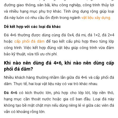
đường giao thông, sân bãi, khu công nghiệp, công trình thủy lợi
và nhiều hạng mục phụ trợ khác. Tính ứng dụng rộng giúp loại
đá này luôn có nhu cầu ổn định trong ngành
vật liệu xây dựng.
Dễ kết hợp với các loại đá khác
Đá 4×6 thường được dùng cùng đá 0x4, đá mi, đá 1×2, đá 2×4
hoặc
cấp phối đá dăm
để tạo kết cấu phù hợp theo từng lớp
công trình. Việc kết hợp đúng vật liệu giúp công trình vừa đảm
bảo kỹ thuật, vừa tối ưu chi phí.
Khi nào nên dùng đá 4×6, khi nào nên dùng cấp
phối đá dăm?
Nhiều khách hàng thường nhầm lẫn giữa đá 4×6 và cấp phối đá
dăm. Thực tế, hai loại vật liệu này có vai trò khác nhau.
Đá 4×6
có kích thước lớn, phù hợp cho lớp lót, lớp nền thô,
hạng mục cần thoát nước hoặc gia cố ban đầu. Loại đá này
không tạo bề mặt chặt mịn nếu dùng riêng lẻ vì giữa các viên đá
vẫn có khoảng rỗng lớn.