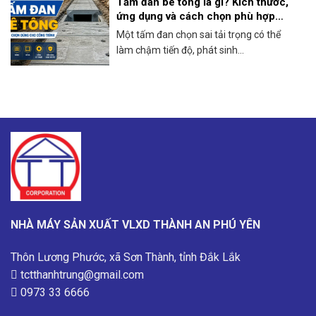
Tấm đan bê tông là gì? Kích thước,
ứng dụng và cách chọn phù hợp
công trình
Một tấm đan chọn sai tải trọng có thể
làm chậm tiến độ, phát sinh...
NHÀ MÁY SẢN XUẤT VLXD THÀNH AN PHÚ YÊN
Thôn Lương Phước, xã Sơn Thành, tỉnh Đắk Lắk
tctthanhtrung@gmail.com
0973 33 6666