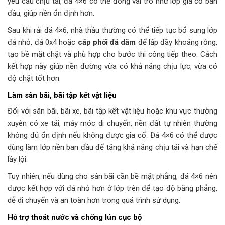
yêu cầu chịu tải, đá 4×6 có thể đóng vai trò như lớp gia cố ban
đầu, giúp nền ổn định hơn.
Sau khi rải đá 4×6, nhà thầu thường có thể tiếp tục bổ sung lớp
đá nhỏ, đá 0x4 hoặc
cấp phối đá dăm
để lấp đầy khoảng rỗng,
tạo bề mặt chặt và phù hợp cho bước thi công tiếp theo. Cách
kết hợp này giúp nền đường vừa có khả năng chịu lực, vừa có
độ chặt tốt hơn.
Làm sân bãi, bãi tập kết vật liệu
Đối với sân bãi, bãi xe, bãi tập kết vật liệu hoặc khu vực thường
xuyên có xe tải, máy móc di chuyển, nền đất tự nhiên thường
không đủ ổn định nếu không được gia cố. Đá 4×6 có thể được
dùng làm lớp nền ban đầu để tăng khả năng chịu tải và hạn chế
lầy lội.
Tuy nhiên, nếu dùng cho sân bãi cần bề mặt phẳng, đá 4×6 nên
được kết hợp với đá nhỏ hơn ở lớp trên để tạo độ bằng phẳng,
dễ di chuyển và an toàn hơn trong quá trình sử dụng.
Hỗ trợ thoát nước và chống lún cục bộ