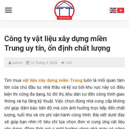
Skip
to
content
Công ty vật liệu xây dựng miền
Trung uy tín, ổn định chất lượng
admin
15 Tháng 5, 2026
143
Tìm mua
vật liệu xây dựng miền Trung
luôn là mối quan tâm
lớn của chủ đầu tư, nhà thầu và kỹ sư bởi khu vực này có điều
kiện thi công đa dạng, từ đô thị, khu dân cư đến công trình giao
thông và hạ tầng kỹ thuật. Việc chọn đúng nhà cung cấp không
chỉ giúp đảm bảo tiến độ mà còn ảnh hưởng trực tiếp đến chất
lượng, tuổi thọ và chi phí vận hành công trình. Bài viết dưới đây
sẽ giúp bạn nhìn rõ tiêu chí lựa chọn đơn vị cung ứng vật liệu
xây dựng, đồng thời gợi ý một hướng chọn nhà máy có năng