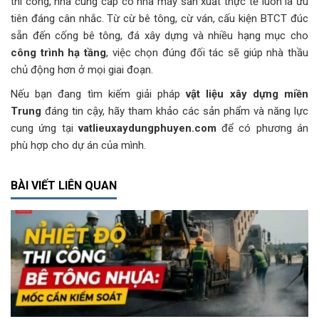
thi công, nhà cung cấp có nhà máy sản xuất thực tế luôn là ưu
tiên đáng cân nhắc. Từ cừ bê tông, cừ ván, cấu kiện BTCT đúc
sẵn đến cống bê tông, đá xây dựng và nhiều hạng mục cho
công trình hạ tầng
, việc chọn đúng đối tác sẽ giúp nhà thầu
chủ động hơn ở mọi giai đoạn.
Nếu bạn đang tìm kiếm giải pháp
vật liệu xây dựng miền
Trung
đáng tin cậy, hãy tham khảo các sản phẩm và năng lực
cung ứng tại
vatlieuxaydungphuyen.com
để có phương án
phù hợp cho dự án của mình.
BÀI VIẾT LIÊN QUAN