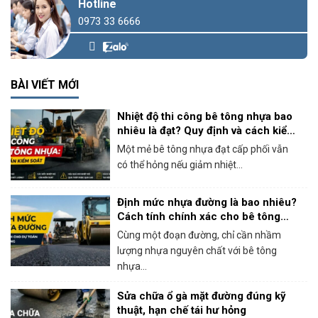
Hotline
0973 33 6666
BÀI VIẾT MỚI
Nhiệt độ thi công bê tông nhựa bao
nhiêu là đạt? Quy định và cách kiểm
soát thực tế
Một mẻ bê tông nhựa đạt cấp phối vẫn
có thể hỏng nếu giảm nhiệt...
Định mức nhựa đường là bao nhiêu?
Cách tính chính xác cho bê tông
nhựa nóng
Cùng một đoạn đường, chỉ cần nhầm
lượng nhựa nguyên chất với bê tông
nhựa...
Sửa chữa ổ gà mặt đường đúng kỹ
thuật, hạn chế tái hư hỏng