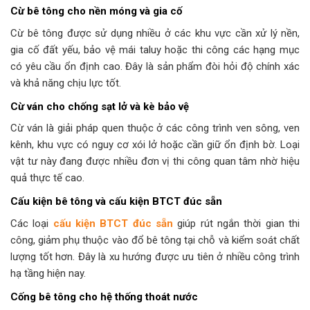
Cừ bê tông cho nền móng và gia cố
Cừ bê tông được sử dụng nhiều ở các khu vực cần xử lý nền,
gia cố đất yếu, bảo vệ mái taluy hoặc thi công các hạng mục
có yêu cầu ổn định cao. Đây là sản phẩm đòi hỏi độ chính xác
và khả năng chịu lực tốt.
Cừ ván cho chống sạt lở và kè bảo vệ
Cừ ván là giải pháp quen thuộc ở các công trình ven sông, ven
kênh, khu vực có nguy cơ xói lở hoặc cần giữ ổn định bờ. Loại
vật tư này đang được nhiều đơn vị thi công quan tâm nhờ hiệu
quả thực tế cao.
Cấu kiện bê tông và cấu kiện BTCT đúc sẵn
Các loại
cấu kiện BTCT đúc sẵn
giúp rút ngắn thời gian thi
công, giảm phụ thuộc vào đổ bê tông tại chỗ và kiểm soát chất
lượng tốt hơn. Đây là xu hướng được ưu tiên ở nhiều công trình
hạ tầng hiện nay.
Cống bê tông cho hệ thống thoát nước