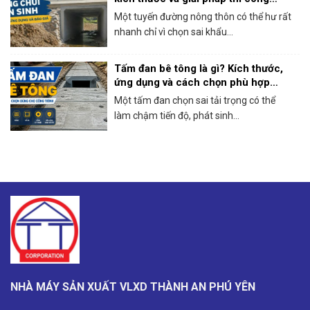
thực tế
Một tuyến đường nông thôn có thể hư rất
nhanh chỉ vì chọn sai khẩu...
Tấm đan bê tông là gì? Kích thước,
ứng dụng và cách chọn phù hợp
công trình
Một tấm đan chọn sai tải trọng có thể
làm chậm tiến độ, phát sinh...
NHÀ MÁY SẢN XUẤT VLXD THÀNH AN PHÚ YÊN