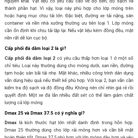
nguyên khai. Vật liệu có yêu cầu cao về độ bền, độ sạch và
thành phần hạt. Vì vậy, loại này phù hợp cho lớp móng trên
hoặc hạng mục chịu tải lớn. Đặc biệt, đường xe tải nặng, sân
container và nền nhà xưởng thường ưu tiên loại 1. Lớp móng
cần ổn định khi chịu tải lặp lại. Nếu vật liệu kém đồng đều, mặt
nền rất dễ lún cục bộ.
Cấp phối đá dăm loại 2 là gì?
Cấp phối đá dăm loại 2
có yêu cầu thấp hơn loại 1 ở một số
chỉ tiêu. Loại này thường dùng cho móng dưới, san nền, đường
tạm hoặc sân bãi tải nhẹ. Mặt khác, nhiều công trình dân dụng
vẫn dùng hiệu quả nếu thiết kế phù hợp. Với loại 2, bạn vẫn cần
kiểm tra độ sạch và độ đồng đều. Không nên chỉ nhìn giá rẻ rồi
quyết định. Một xe đá lẫn nhiều đất sét có thể làm giảm chất
lượng cả lớp móng.
Dmax 25 và Dmax 37.5 có ý nghĩa gì?
Dmax
là kích thước hạt lớn nhất danh định trong hỗn hợp.
Dmax 25 thường dùng cho lớp rải mỏng hơn và cần bề mặt
hoàn thiện tốt. Dmax 37.5 phù hợp với lớp móng dày hơn và yêu