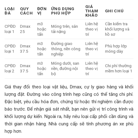
GIÁ
LOẠI
QUY
ĐƠN
ỨNG DỤNG
THAM
GHI CHÚ
ĐÁ
CÁCH
VỊ
PHÙ HỢP
KHẢO
m3
Liên hệ
Cần kiểm tra
CPĐD
Dmax
Móng trên, sân
hoặc
theo vị
khối lượng và
loại 1
25
tải nặng
tấn
trí
hồ sơ
m3
Đường giao
Liên hệ
CPĐD
Dmax
Phù hợp lớp
hoặc
thông, nền công
theo vị
loại 1
37.5
móng dày
tấn
nghiệp
trí
m3
Móng dưới, san
Liên hệ
CPĐD
Dmax
Chi phí thường
hoặc
nền, đường nội
theo vị
loại 2
37.5
mềm hơn loại 1
tấn
bộ
trí
Giá thay đổi theo loại vật liệu, Dmax, cự ly giao hàng và khối
lượng đặt. Đường vào công trình hẹp cũng có thể tăng chi phí.
Đặc biệt, yêu cầu hóa đơn, chứng từ hoặc thí nghiệm cần được
báo trước. Để nhận giá sát nhất, bạn nên gửi vị trí công trình và
khối lượng dự kiến. Ngoài ra, hãy nêu loại cấp phối cần dùng và
thời gian nhận hàng. Nhà cung cấp sẽ tính phương án xe phù
hợp hơn.