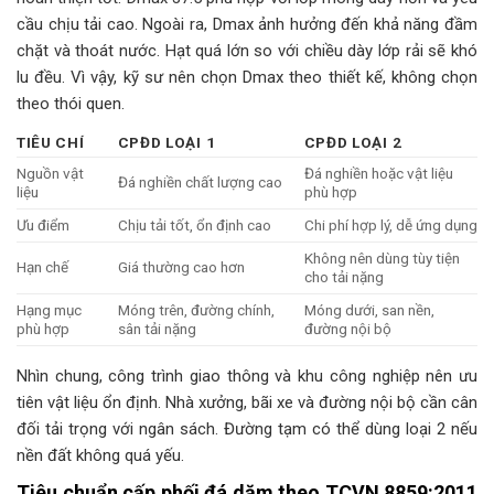
cầu chịu tải cao. Ngoài ra, Dmax ảnh hưởng đến khả năng đầm
chặt và thoát nước. Hạt quá lớn so với chiều dày lớp rải sẽ khó
lu đều. Vì vậy, kỹ sư nên chọn Dmax theo thiết kế, không chọn
theo thói quen.
TIÊU CHÍ
CPĐD LOẠI 1
CPĐD LOẠI 2
Nguồn vật
Đá nghiền hoặc vật liệu
Đá nghiền chất lượng cao
liệu
phù hợp
Ưu điểm
Chịu tải tốt, ổn định cao
Chi phí hợp lý, dễ ứng dụng
Không nên dùng tùy tiện
Hạn chế
Giá thường cao hơn
cho tải nặng
Hạng mục
Móng trên, đường chính,
Móng dưới, san nền,
phù hợp
sân tải nặng
đường nội bộ
Nhìn chung, công trình giao thông và khu công nghiệp nên ưu
tiên vật liệu ổn định. Nhà xưởng, bãi xe và đường nội bộ cần cân
đối tải trọng với ngân sách. Đường tạm có thể dùng loại 2 nếu
nền đất không quá yếu.
Tiêu chuẩn cấp phối đá dăm theo TCVN 8859:2011