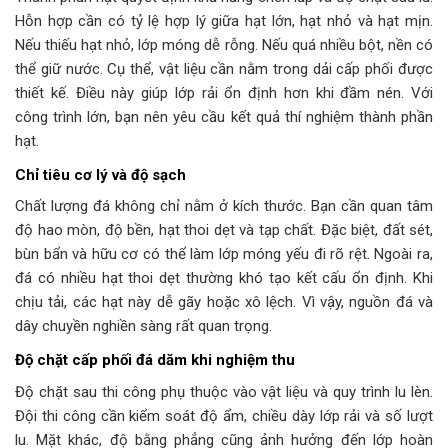
Hỗn hợp cần có tỷ lệ hợp lý giữa hạt lớn, hạt nhỏ và hạt mịn.
Nếu thiếu hạt nhỏ, lớp móng dễ rỗng. Nếu quá nhiều bột, nền có
thể giữ nước. Cụ thể, vật liệu cần nằm trong dải cấp phối được
thiết kế. Điều này giúp lớp rải ổn định hơn khi đầm nén. Với
công trình lớn, bạn nên yêu cầu kết quả thí nghiệm thành phần
hạt.
Chỉ tiêu cơ lý và độ sạch
Chất lượng đá không chỉ nằm ở kích thước. Bạn cần quan tâm
độ hao mòn, độ bền, hạt thoi dẹt và tạp chất. Đặc biệt, đất sét,
bùn bẩn và hữu cơ có thể làm lớp móng yếu đi rõ rệt. Ngoài ra,
đá có nhiều hạt thoi dẹt thường khó tạo kết cấu ổn định. Khi
chịu tải, các hạt này dễ gãy hoặc xô lệch. Vì vậy, nguồn đá và
dây chuyền nghiền sàng rất quan trọng.
Độ chặt cấp phối đá dăm khi nghiệm thu
Độ chặt sau thi công phụ thuộc vào vật liệu và quy trình lu lèn.
Đội thi công cần kiểm soát độ ẩm, chiều dày lớp rải và số lượt
lu. Mặt khác, độ bằng phẳng cũng ảnh hưởng đến lớp hoàn