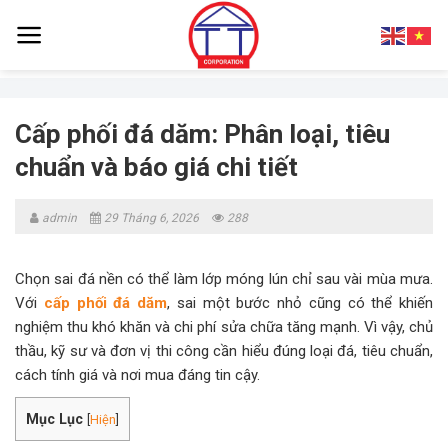
Skip
to
content
Cấp phối đá dăm: Phân loại, tiêu
chuẩn và báo giá chi tiết
admin
29 Tháng 6, 2026
288
Chọn sai đá nền có thể làm lớp móng lún chỉ sau vài mùa mưa.
Với
cấp phối đá dăm
, sai một bước nhỏ cũng có thể khiến
nghiệm thu khó khăn và chi phí sửa chữa tăng mạnh. Vì vậy, chủ
thầu, kỹ sư và đơn vị thi công cần hiểu đúng loại đá, tiêu chuẩn,
cách tính giá và nơi mua đáng tin cậy.
Mục Lục
[
Hiện
]