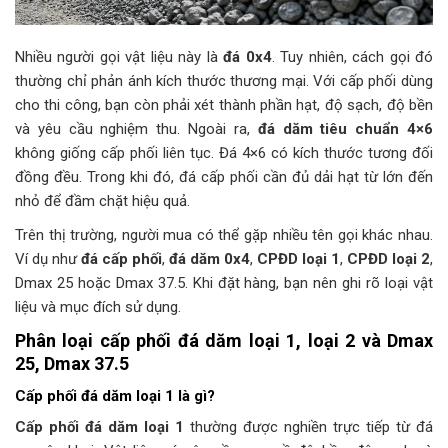
Nhiều người gọi vật liệu này là
đá 0x4
. Tuy nhiên, cách gọi đó
thường chỉ phản ánh kích thước thương mại. Với cấp phối dùng
cho thi công, bạn còn phải xét thành phần hạt, độ sạch, độ bền
và yêu cầu nghiệm thu. Ngoài ra,
đá dăm tiêu chuẩn 4×6
không giống cấp phối liên tục. Đá 4×6 có kích thước tương đối
đồng đều. Trong khi đó, đá cấp phối cần đủ dải hạt từ lớn đến
nhỏ để đầm chặt hiệu quả.
Trên thị trường, người mua có thể gặp nhiều tên gọi khác nhau.
Ví dụ như
đá cấp phối
,
đá dăm 0x4
,
CPĐD loại 1
,
CPĐD loại 2
,
Dmax 25 hoặc Dmax 37.5. Khi đặt hàng, bạn nên ghi rõ loại vật
liệu và mục đích sử dụng.
Phân loại cấp phối đá dăm loại 1, loại 2 và Dmax
25, Dmax 37.5
Cấp phối đá dăm loại 1 là gì?
Cấp phối đá dăm loại 1
thường được nghiền trực tiếp từ đá