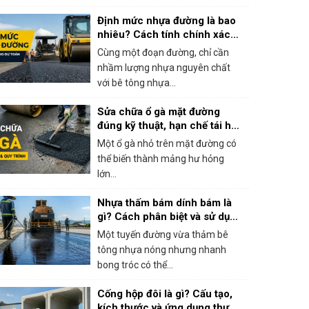
Định mức nhựa đường là bao
nhiêu? Cách tính chính xác
cho bê tông nhựa nóng
Cùng một đoạn đường, chỉ cần
nhầm lượng nhựa nguyên chất
với bê tông nhựa...
Sửa chữa ổ gà mặt đường
đúng kỹ thuật, hạn chế tái hư
hỏng
Một ổ gà nhỏ trên mặt đường có
thể biến thành mảng hư hỏng
lớn...
Nhựa thấm bám dính bám là
gì? Cách phân biệt và sử dụng
đúng khi thi công bê tông
Một tuyến đường vừa thảm bê
nhựa
tông nhựa nóng nhưng nhanh
bong tróc có thể...
Cống hộp đôi là gì? Cấu tạo,
kích thước và ứng dụng thực