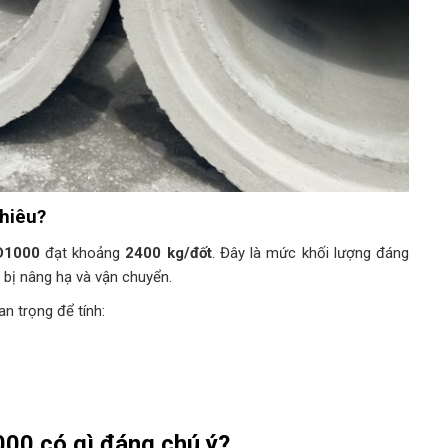
hiêu?
 D1000
đạt khoảng
2400 kg/đốt
. Đây là mức khối lượng đáng
t bị nâng hạ và vận chuyển.
an trọng để tính:
000 có gì đáng chú ý?