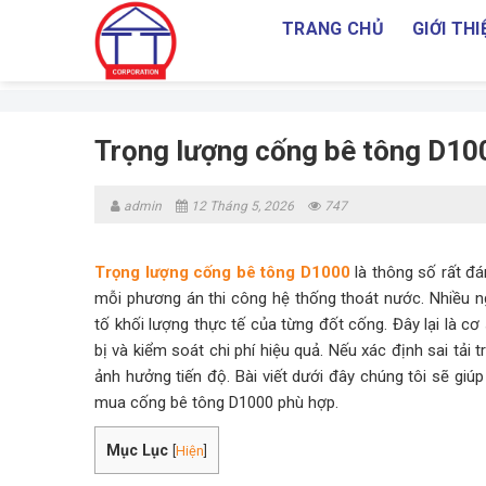
Skip
TRANG CHỦ
GIỚI THI
to
content
Trọng lượng cống bê tông D100
admin
12 Tháng 5, 2026
747
Trọng lượng cống bê tông D1000
là thông số rất đá
mỗi phương án thi công hệ thống thoát nước. Nhiều n
tố khối lượng thực tế của từng đốt cống. Đây lại là cơ
bị và kiểm soát chi phí hiệu quả. Nếu xác định sai tải
ảnh hưởng tiến độ. Bài viết dưới đây chúng tôi sẽ giú
mua cống bê tông D1000 phù hợp.
Mục Lục
[
Hiện
]