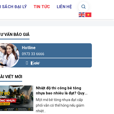
 SÁCH ĐẠI LÝ
TIN TỨC
LIÊN HỆ
Ư VẤN BÁO GIÁ
Hotline
0973 33 6666
ÀI VIẾT MỚI
Nhiệt độ thi công bê tông
nhựa bao nhiêu là đạt? Quy
định và cách kiểm soát thực
Một mẻ bê tông nhựa đạt cấp
tế
phối vẫn có thể hỏng nếu giảm
nhiệt...